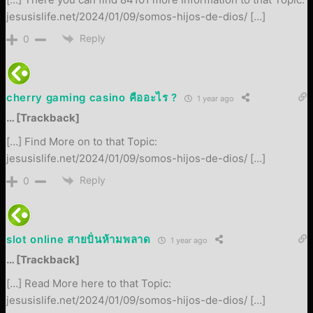
jesusislife.net/2024/01/09/somos-hijos-de-dios/ […]
Reply
0
cherry gaming casino คืออะไร ?
1 year ago
… [Trackback]
[…] Find More on to that Topic:
jesusislife.net/2024/01/09/somos-hijos-de-dios/ […]
Reply
0
slot online สายปั่นห้ามพลาด
1 year ago
… [Trackback]
[…] Read More here to that Topic:
jesusislife.net/2024/01/09/somos-hijos-de-dios/ […]