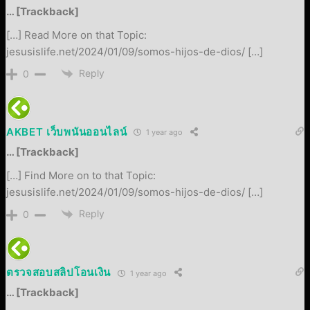
… [Trackback]
[…] Read More on that Topic:
jesusislife.net/2024/01/09/somos-hijos-de-dios/ […]
Reply
0
AKBET เว็บพนันออนไลน์
1 year ago
… [Trackback]
[…] Find More on to that Topic:
jesusislife.net/2024/01/09/somos-hijos-de-dios/ […]
Reply
0
ตรวจสอบสลิปโอนเงิน
1 year ago
… [Trackback]