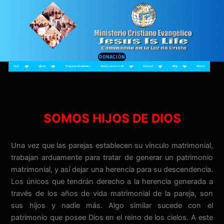
Ir
al
contenido
DONACIÓN
Inicio
Iglesia
Programa Académico
Stereo Jesus Is Life
Podcast
Blog
Música
SOMOS HIJOS DE DIOS
Una vez que las parejas establecen su vínculo matrimonial,
trabajan arduamente para tratar de generar un patrimonio
matrimonial, y así dejar una herencia para su descendencia.
Los únicos que tendrán derecho a la herencia generada a
través de los años de vida matrimonial de la pareja, son
sus hijos y nadie más. Algo similar sucede con el
patrimonio que posee Dios en el reino de los cielos. A este