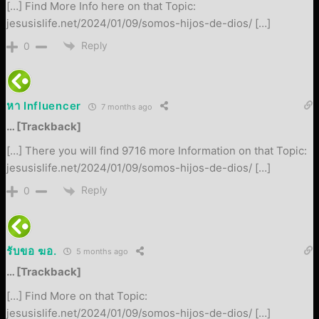
[…] Find More Info here on that Topic:
jesusislife.net/2024/01/09/somos-hijos-de-dios/ […]
Reply
0
หา Influencer
7 months ago
… [Trackback]
[…] There you will find 9716 more Information on that Topic:
jesusislife.net/2024/01/09/somos-hijos-de-dios/ […]
Reply
0
รับขอ ฆอ.
5 months ago
… [Trackback]
[…] Find More on that Topic:
jesusislife.net/2024/01/09/somos-hijos-de-dios/ […]