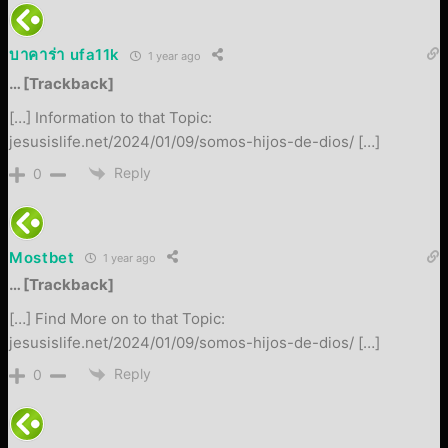
บาคาร่า ufa11k
1 year ago
… [Trackback]
[…] Information to that Topic:
jesusislife.net/2024/01/09/somos-hijos-de-dios/ […]
Reply
0
Mostbet
1 year ago
… [Trackback]
[…] Find More on to that Topic:
jesusislife.net/2024/01/09/somos-hijos-de-dios/ […]
Reply
0