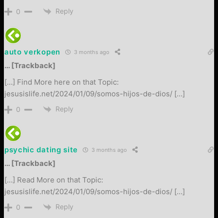
Reply
0
auto verkopen
3 months ago
… [Trackback]
[…] Find More here on that Topic:
jesusislife.net/2024/01/09/somos-hijos-de-dios/ […]
Reply
0
psychic dating site
3 months ago
… [Trackback]
[…] Read More on that Topic:
jesusislife.net/2024/01/09/somos-hijos-de-dios/ […]
Reply
0