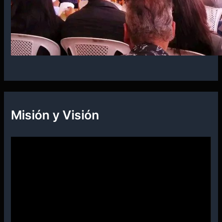
Misión y Visión
R
e
p
r
o
d