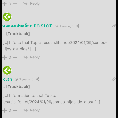
Reply
0
ทดลองเล่นสล็อต PG SLOT
1 year ago
… [Trackback]
[…] Info to that Topic: jesusislife.net/2024/01/09/somos-
hijos-de-dios/ […]
Reply
0
Ruth
1 year ago
… [Trackback]
[…] Information to that Topic:
jesusislife.net/2024/01/09/somos-hijos-de-dios/ […]
Reply
0