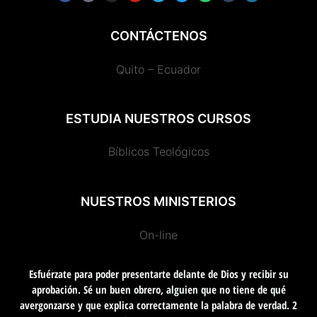
c
k
s
u
l
i
a
m
r
e
t
t
t
e
t
t
b
d
b
o
a
u
g
t
s
l
p
o
k
g
b
r
e
a
r
r
CONTÁCTENOS
o
r
e
a
r
p
e
k
a
m
p
s
m
s
Quito – Ecuador
ESTUDIA NUESTROS CURSOS
Bíblicos Teológicos
NUESTROS MINISTERIOS
On-line
Esfuérzate para poder presentarte delante de Dios y recibir su
aprobación. Sé un buen obrero, alguien que no tiene de qué
avergonzarse y que explica correctamente la palabra de verdad. 2