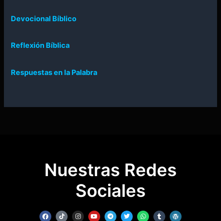
Devocional Bíblico
Reflexión Bíblica
Respuestas en la Palabra
Nuestras Redes
Sociales
F
T
I
Y
T
T
W
T
W
a
i
n
o
e
w
h
u
o