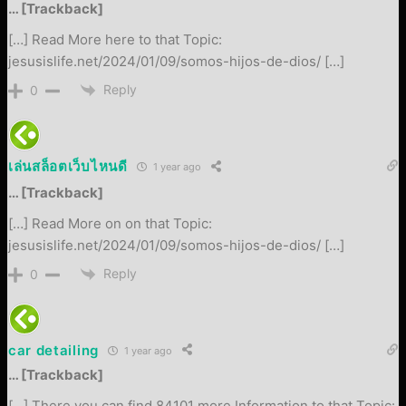
… [Trackback]
[…] Read More here to that Topic:
jesusislife.net/2024/01/09/somos-hijos-de-dios/ […]
Reply
0
เล่นสล็อตเว็บไหนดี
1 year ago
… [Trackback]
[…] Read More on on that Topic:
jesusislife.net/2024/01/09/somos-hijos-de-dios/ […]
Reply
0
car detailing
1 year ago
… [Trackback]
[…] There you can find 84101 more Information to that Topic: