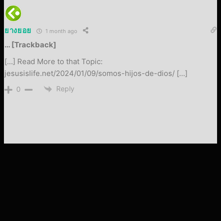
ยางยอย
1 month ago
… [Trackback]
[…] Read More to that Topic:
jesusislife.net/2024/01/09/somos-hijos-de-dios/ […]
Reply
0