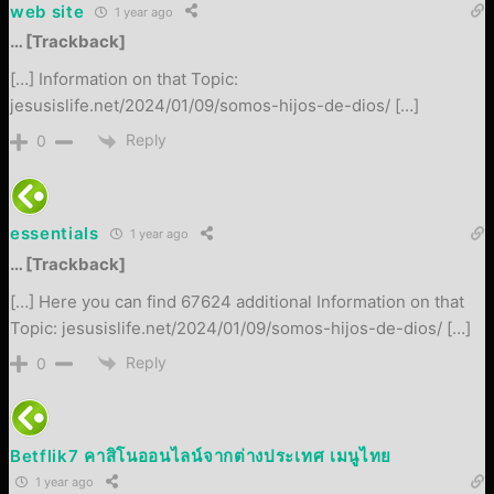
web site
1 year ago
… [Trackback]
[…] Information on that Topic:
jesusislife.net/2024/01/09/somos-hijos-de-dios/ […]
Reply
0
essentials
1 year ago
… [Trackback]
[…] Here you can find 67624 additional Information on that
Topic: jesusislife.net/2024/01/09/somos-hijos-de-dios/ […]
Reply
0
Betflik7 คาสิโนออนไลน์จากต่างประเทศ เมนูไทย
1 year ago