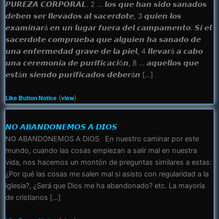
𝙋𝙐𝙍𝙀𝙕𝘼 𝘾𝙊𝙍𝙋𝙊𝙍𝘼𝙇. 2 … 𝙡𝙤𝙨 𝙦𝙪𝙚 𝙝𝙖𝙣 𝙨𝙞𝙙𝙤 𝙨𝙖𝙣𝙖𝙙𝙤𝙨
𝙙𝙚𝙗𝙚𝙣 𝙨𝙚𝙧 𝙡𝙡𝙚𝙫𝙖𝙙𝙤𝙨 𝙖𝙡 𝙨𝙖𝙘𝙚𝙧𝙙𝙤𝙩𝙚, 3 𝙦𝙪𝙞𝙚𝙣 𝙡𝙤𝙨
𝙚𝙭𝙖𝙢𝙞𝙣𝙖𝙧á 𝙚𝙣 𝙪𝙣 𝙡𝙪𝙜𝙖𝙧 𝙛𝙪𝙚𝙧𝙖 𝙙𝙚𝙡 𝙘𝙖𝙢𝙥𝙖𝙢𝙚𝙣𝙩𝙤. 𝙎𝙞 𝙚𝙡
𝙨𝙖𝙘𝙚𝙧𝙙𝙤𝙩𝙚 𝙘𝙤𝙢𝙥𝙧𝙪𝙚𝙗𝙖 𝙦𝙪𝙚 𝙖𝙡𝙜𝙪𝙞𝙚𝙣 𝙝𝙖 𝙨𝙖𝙣𝙖𝙙𝙤 𝙙𝙚
𝙪𝙣𝙖 𝙚𝙣𝙛𝙚𝙧𝙢𝙚𝙙𝙖𝙙 𝙜𝙧𝙖𝙫𝙚 𝙙𝙚 𝙡𝙖 𝙥𝙞𝙚𝙡, 4 𝙡𝙡𝙚𝙫𝙖𝙧á 𝙖 𝙘𝙖𝙗𝙤
𝙪𝙣𝙖 𝙘𝙚𝙧𝙚𝙢𝙤𝙣𝙞𝙖 𝙙𝙚 𝙥𝙪𝙧𝙞𝙛𝙞𝙘𝙖𝙘𝙞ó𝙣, 8 … 𝙖𝙦𝙪𝙚𝙡𝙡𝙤𝙨 𝙦𝙪𝙚
𝙚𝙨𝙩á𝙣 𝙨𝙞𝙚𝙣𝙙𝙤 𝙥𝙪𝙧𝙞𝙛𝙞𝙘𝙖𝙙𝙤𝙨 𝙙𝙚𝙗𝙚𝙧á𝙣 […]
Like Button Notice
(
view
)
𝙉𝙊 𝘼𝘽𝘼𝙉𝘿𝙊𝙉𝙀𝙈𝙊𝙎 𝘼 𝘿𝙄𝙊𝙎
NO ABANDONEMOS A DIOS En nuestro caminar por este
mundo, cuando las cosas empiezan a salir mal en nuestra
vida, nos hacemos un montón de preguntas similares a estas:
¿Por qué las cosas me salen mal si asisto con regularidad a la
iglesia?, ¿Será que Dios me ha abandonado? etc. La mayoría
de cristianos […]