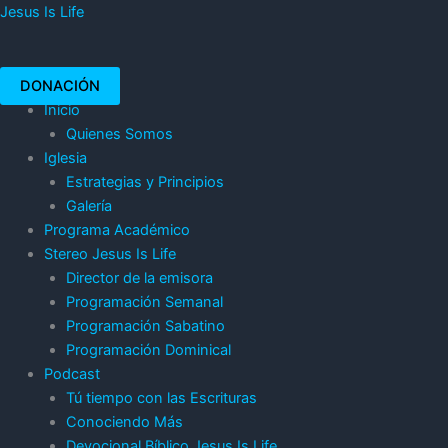
Ir
Menú
Jesus Is Life
al
contenido
DONACIÓN
Inicio
Quienes Somos
Iglesia
Estrategias y Principios
Galería
Programa Académico
Stereo Jesus Is Life
Director de la emisora
Programación Semanal
Programación Sabatino
Programación Dominical
Podcast
Tú tiempo con las Escrituras
Conociendo Más
Devocional Bíblico Jesus Is Life