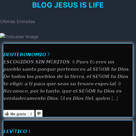
BLOG JESUS IS LIFE
Últimas Entradas
𝘿𝙀𝙐𝙏𝙀𝙍𝙊𝙉𝙊𝙈𝙄𝙊 7
𝙀𝙎𝘾𝙊𝙂𝙄𝘿𝙊𝙎 𝙎𝙄𝙉 𝙈É𝙍𝙄𝙏𝙊𝙎. 6 𝙋𝙪𝙚𝙨 𝙩ú 𝙚𝙧𝙚𝙨 𝙪𝙣
𝙥𝙪𝙚𝙗𝙡𝙤 𝙨𝙖𝙣𝙩𝙤 𝙥𝙤𝙧𝙦𝙪𝙚 𝙥𝙚𝙧𝙩𝙚𝙣𝙚𝙘𝙚𝙨 𝙖𝙡 𝙎𝙀Ñ𝙊𝙍 𝙩𝙪 𝘿𝙞𝙤𝙨.
𝘿𝙚 𝙩𝙤𝙙𝙤𝙨 𝙡𝙤𝙨 𝙥𝙪𝙚𝙗𝙡𝙤𝙨 𝙙𝙚 𝙡𝙖 𝙩𝙞𝙚𝙧𝙧𝙖, 𝙚𝙡 𝙎𝙀Ñ𝙊𝙍 𝙩𝙪 𝘿𝙞𝙤𝙨
𝙩𝙚 𝙚𝙡𝙞𝙜𝙞ó 𝙖 𝙩𝙞 𝙥𝙖𝙧𝙖 𝙦𝙪𝙚 𝙨𝙚𝙖𝙨 𝙨𝙪 𝙩𝙚𝙨𝙤𝙧𝙤 𝙚𝙨𝙥𝙚𝙘𝙞𝙖𝙡. 9
𝙍𝙚𝙘𝙤𝙣𝙤𝙘𝙚, 𝙥𝙤𝙧 𝙡𝙤 𝙩𝙖𝙣𝙩𝙤, 𝙦𝙪𝙚 𝙚𝙡 𝙎𝙀Ñ𝙊𝙍 𝙩𝙪 𝘿𝙞𝙤𝙨 𝙚𝙨
𝙫𝙚𝙧𝙙𝙖𝙙𝙚𝙧𝙖𝙢𝙚𝙣𝙩𝙚 𝘿𝙞𝙤𝙨. É𝙡 𝙚𝙨 𝘿𝙞𝙤𝙨 𝙛𝙞𝙚𝙡, 𝙦𝙪𝙞𝙚𝙣 […]
Me gusta
1
𝙇𝙀𝙑Í𝙏𝙄𝘾𝙊 1