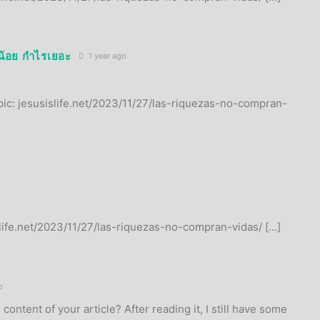
นน้อย กำไรเยอะ
1 year ago
pic: jesusislife.net/2023/11/27/las-riquezas-no-compran-
islife.net/2023/11/27/las-riquezas-no-compran-vidas/ […]
o
ontent of your article? After reading it, I still have some