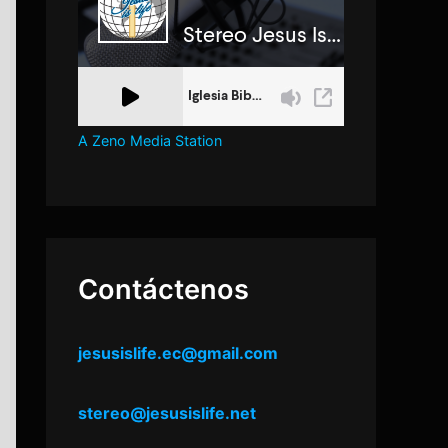
A Zeno Media Station
Contáctenos
jesusislife.ec@gmail.com
stereo@jesusislife.net