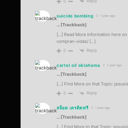
Reply
0
suicide bombing
1 year ago
… [Trackback]
[…] Read More Information here on 
compran-vidas/ […]
Reply
0
cartel oil oklahoma
1 year ago
… [Trackback]
[…] Find More on that Topic: jesus
Reply
0
สล็อต เครดิตฟรี
1 year ago
… [Trackback]
[…] Find More to that Topic: jesus