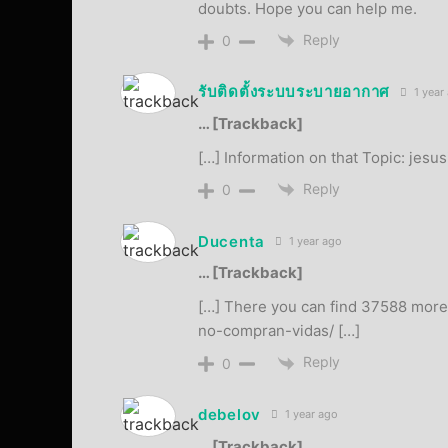
doubts. Hope you can help me.
Reply
0
รับติดตั้งระบบระบายอากาศ
1 year
… [Trackback]
[…] Information on that Topic: jesu
Reply
0
Ducenta
1 year ago
… [Trackback]
[…] There you can find 37588 more I
no-compran-vidas/ […]
Reply
0
debelov
1 year ago
… [Trackback]