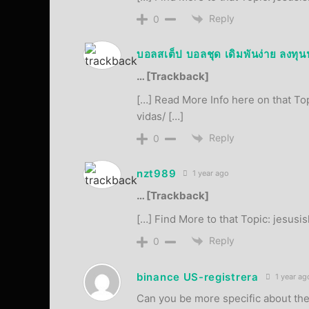
Reply
0
บอลสเต็ป บอลชุด เดิมพันง่าย ลงทุ
… [Trackback]
[…] Read More Info here on that To
vidas/ […]
Reply
0
nzt989
1 year ago
… [Trackback]
[…] Find More to that Topic: jesus
Reply
0
binance US-registrera
1 year ag
Can you be more specific about the c