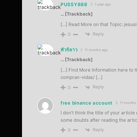
PUSSY888
1 year ago
… [Trackback]
[…] Read More on that Topic: jesus
Reply
0
ทัวร์ลาว
11 months ago
… [Trackback]
[…] Find More Information here to t
compran-vidas/ […]
Reply
0
free binance account
11 months
I don’t think the title of your artic
some doubts after reading the artic
Reply
0