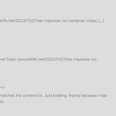
islife.net/2023/11/27/las-riquezas-no-compran-vidas/ […]
hat Topic: jesusislife.net/2023/11/27/las-riquezas-no-
 ago
le matches the content lol. Just kidding, mainly because I had
le.