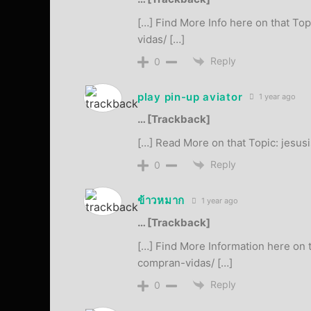
[…] Find More Info here on that To
vidas/ […]
Reply
0
play pin-up aviator
1 year ago
… [Trackback]
[…] Read More on that Topic: jesus
Reply
0
ข้าวหมาก
1 year ago
… [Trackback]
[…] Find More Information here on t
compran-vidas/ […]
Reply
0