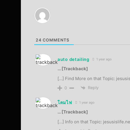
24
COMMENTS
auto detailing
1 year ago
… [Trackback]
[…] Find More on that Topic: jesus
Reply
0
โคมไฟ
1 year ago
… [Trackback]
[…] Info on that Topic: jesusislife