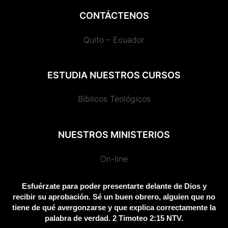
e
t
t
b
t
d
e
t
t
CONTÁCTENOS
b
o
a
l
u
p
g
t
s
Quito – Ecuador
o
k
g
r
b
r
r
e
a
ESTUDIA NUESTROS CURSOS
o
r
e
e
a
r
p
Bíblicos Teológicos
k
a
s
m
p
NUESTROS MINISTERIOS
m
s
On-line
Esfuérzate para poder presentarte delante de Dios y
recibir su aprobación. Sé un buen obrero, alguien que no
tiene de qué avergonzarse y que explica correctamente la
palabra de verdad. 2 Timoteo 2:15 NTV.