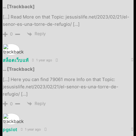
… [Trackback]
[…] Read More on that Topic: jesusislife.net/2023/02/21/el-
senor-es-una-torre-de-refugio/ […]
Reply
0
สล็อตเว็บแท้
1 year ago
… [Trackback]
[…] Here you can find 79061 more Info on that Topic:
jesusislife.net/2023/02/21/el-senor-es-una-torre-de-
refugio/ […]
Reply
0
pgslot
1 year ago