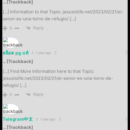
… [Trackback]
[…] Information to that Topic: jesusislife.net/2023/02/21/el-
senor-es-una-torre-de-refugio/ […]
Reply
0
สล็อต pg แท้
1 year ago
… [Trackback]
[…] Find More Information here to that Topic:
jesusislife.net/2023/02/21/el-senor-es-una-torre-de-
refugio/ […]
Reply
0
Telegram中文
1 year ago
… [Trackback]