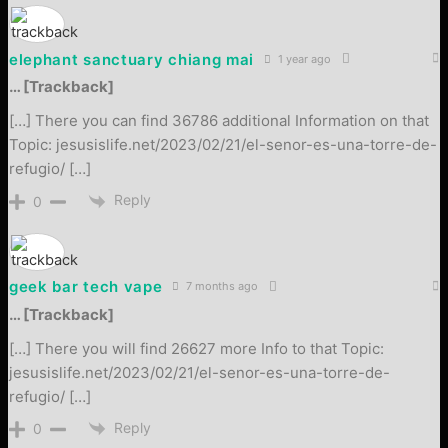
elephant sanctuary chiang mai
1 year ago
… [Trackback]
[…] There you can find 36786 additional Information on that
Topic: jesusislife.net/2023/02/21/el-senor-es-una-torre-de-
refugio/ […]
Reply
0
geek bar tech vape
7 months ago
… [Trackback]
[…] There you will find 26627 more Info to that Topic:
jesusislife.net/2023/02/21/el-senor-es-una-torre-de-
refugio/ […]
Reply
0