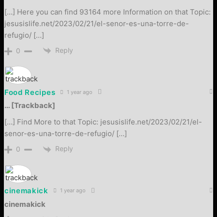
[…] Here you can find 93164 more Information on that Topic:
jesusislife.net/2023/02/21/el-senor-es-una-torre-de-
refugio/ […]
Reply
0
Food Recipes
1 year ago
… [Trackback]
[…] Find More to that Topic: jesusislife.net/2023/02/21/el-
senor-es-una-torre-de-refugio/ […]
Reply
0
cinemakick
1 year ago
cinemakick