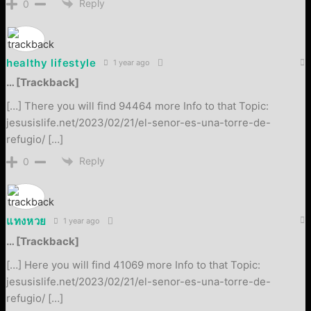
Reply
0
healthy lifestyle
1 year ago
… [Trackback]
[…] There you will find 94464 more Info to that Topic:
jesusislife.net/2023/02/21/el-senor-es-una-torre-de-
refugio/ […]
Reply
0
แทงหวย
1 year ago
… [Trackback]
[…] Here you will find 41069 more Info to that Topic:
jesusislife.net/2023/02/21/el-senor-es-una-torre-de-
refugio/ […]