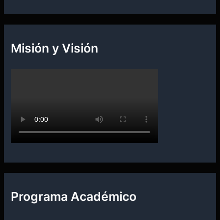
o
r
:
Misión y Visión
Programa Académico