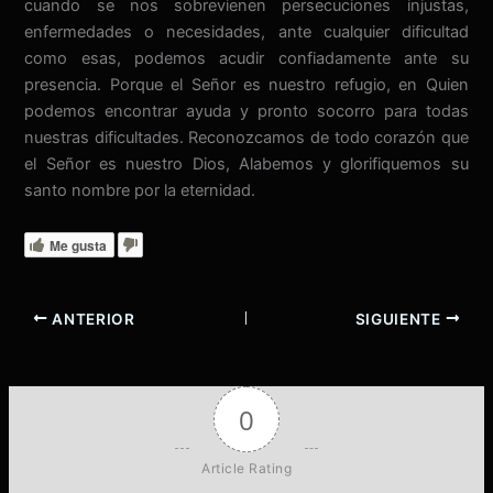
cuando se nos sobrevienen persecuciones injustas,
enfermedades o necesidades, ante cualquier dificultad
como esas, podemos acudir confiadamente ante su
presencia. Porque el Señor es nuestro refugio, en Quien
podemos encontrar ayuda y pronto socorro para todas
nuestras dificultades. Reconozcamos de todo corazón que
el Señor es nuestro Dios, Alabemos y glorifiquemos su
santo nombre por la eternidad.
Me gusta
ANTERIOR
SIGUIENTE
0
Article Rating