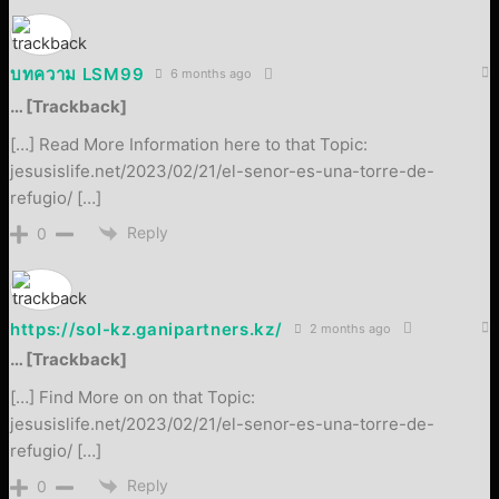
บทความ LSM99
6 months ago
… [Trackback]
[…] Read More Information here to that Topic:
jesusislife.net/2023/02/21/el-senor-es-una-torre-de-
refugio/ […]
Reply
0
https://sol-kz.ganipartners.kz/
2 months ago
… [Trackback]
[…] Find More on on that Topic:
jesusislife.net/2023/02/21/el-senor-es-una-torre-de-
refugio/ […]
Reply
0