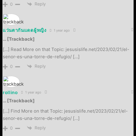
Reply
0
แว่นตากันแดดผู้หญิง
1 year ago
… [Trackback]
[…] Read More on that Topic: jesusislife.net/2023/02/21/el-
senor-es-una-torre-de-refugio/ […]
Reply
0
rollino
1 year ago
… [Trackback]
[…] Find More on that Topic: jesusislife.net/2023/02/21/el-
senor-es-una-torre-de-refugio/ […]
Reply
0