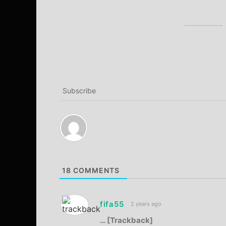
Subscribe
18
COMMENTS
fifa55
2 years ago
… [Trackback]