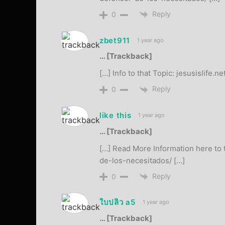
Reply
0
zbet911
1 year ago
… [Trackback]
[…] Info to that Topic: jesusislife
Reply
0
like this
1 year ago
… [Trackback]
[…] Read More Information here to 
de-los-necesitados/ […]
Reply
0
ใบปลิว a5
1 year ago
… [Trackback]