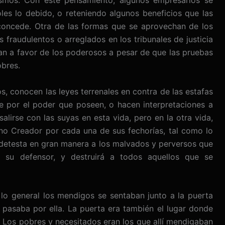
ismos. Con este pensamiento, algunos empresarios se
s lo debido, o reteniendo algunos beneficios que las
 concede. Otra de las formas que se aprovechan de los
 fraudulentos o arreglados en los tribunales de justicia
an a favor de los poderosos a pesar de que las pruebas
obres.
, conocen las leyes terrenales en contra de las estafas
e por el poder que poseen, o hacen interpretaciones a
lirse con las suyas en esta vida, pero en la otra vida,
rno Creador por cada una de sus fechorías, tal como lo
s detesta en gran manera a los malvados y perversos que
 su defensor, y destruirá a todos aquellos que se
lo general los mendigos se sentaban junto a la puerta
pasaba por ella. La puerta era también el lugar donde
s. Los pobres y necesitados eran los que allí mendigaban