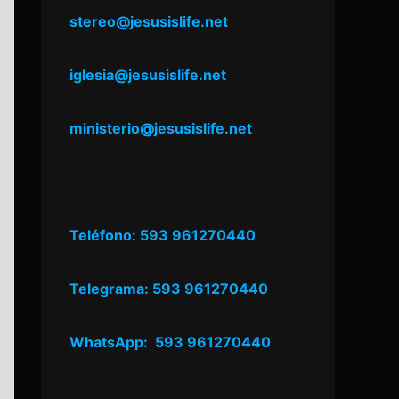
stereo@jesusislife.net
iglesia@jesusislife.net
ministerio@jesusislife.net
Teléfono: 593 961270440
Telegrama: 593 961270440
WhatsApp: 593 961270440