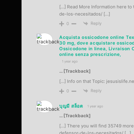
[…] Read More Information here to 
de-los-necesitados/ […]
Reply
0
Acquista ossicodone online Te
30 mg, dove acquistare ossicodo
Ossicodone in linea, Livraiso
online senza prescrizione,
1 year ago
… [Trackback]
[…] Info on that Topic: jesusislife
Reply
0
บุญมี สล็อต
1 year ago
… [Trackback]
[…] There you will find 35749 more 
defensor-de-los-necesitados/ […]