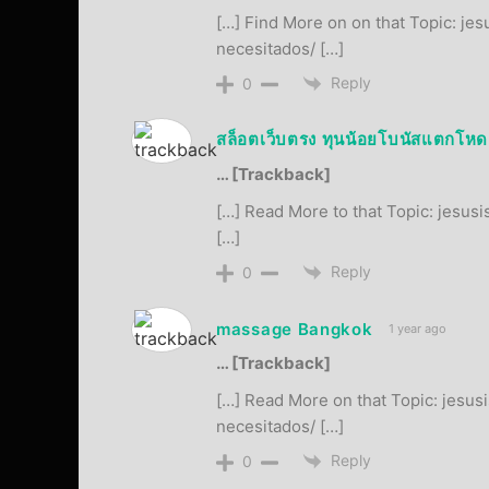
[…] Find More on on that Topic: je
necesitados/ […]
Reply
0
สล็อตเว็บตรง ทุนน้อยโบนัสแตกโหด 
… [Trackback]
[…] Read More to that Topic: jesus
[…]
Reply
0
massage Bangkok
1 year ago
… [Trackback]
[…] Read More on that Topic: jesus
necesitados/ […]
Reply
0