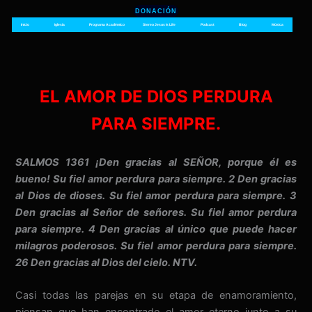
Ir
DONACIÓN
al
Inicio
Iglesia
Programa Académico
Stereo Jesus Is Life
Podcast
Blog
Música
contenido
EL AMOR DE DIOS PERDURA
PARA SIEMPRE.
SALMOS 1361 ¡Den gracias al SEÑOR, porque él es
bueno! Su fiel amor perdura para siempre. 2 Den gracias
al Dios de dioses. Su fiel amor perdura para siempre. 3
Den gracias al Señor de señores. Su fiel amor perdura
para siempre. 4 Den gracias al único que puede hacer
milagros poderosos. Su fiel amor perdura para siempre.
26 Den gracias al Dios del cielo. NTV.
Casi todas las parejas en su etapa de enamoramiento,
piensan que han encontrado el amor eterno junto a su