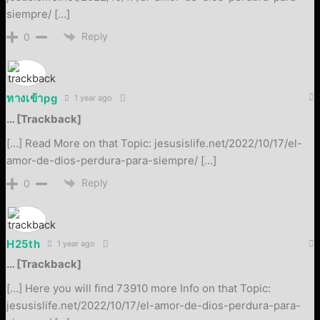
siempre/ […]
Reply
0
ทางเข้าpg
1 year ago
… [Trackback]
[…] Read More on that Topic: jesusislife.net/2022/10/17/el-
amor-de-dios-perdura-para-siempre/ […]
Reply
0
H25th
1 year ago
… [Trackback]
[…] Here you will find 73910 more Info on that Topic:
jesusislife.net/2022/10/17/el-amor-de-dios-perdura-para-