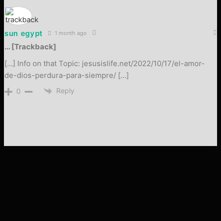
sun egypt
1 month ago
… [Trackback]
[…] Info on that Topic: jesusislife.net/2022/10/17/el-amor-
de-dios-perdura-para-siempre/ […]
Reply
0