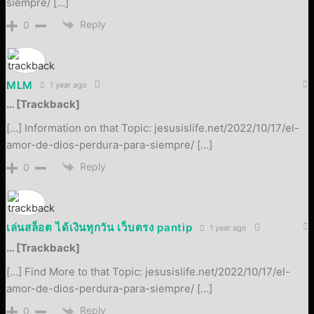
siempre/ […]
Reply
0
MLM
1 year ago
… [Trackback]
[…] Information on that Topic: jesusislife.net/2022/10/17/el-
amor-de-dios-perdura-para-siempre/ […]
Reply
0
เล่นสล็อต ได้เงินทุกวัน เว็บตรง pantip
1 year ago
… [Trackback]
[…] Find More to that Topic: jesusislife.net/2022/10/17/el-
amor-de-dios-perdura-para-siempre/ […]
Reply
0