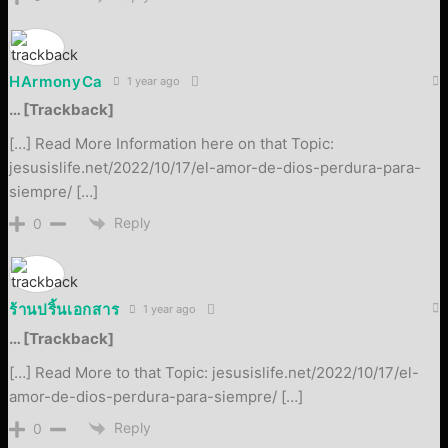
HArmonyCa
1 year ago
… [Trackback]
[…] Read More Information here on that Topic:
jesusislife.net/2022/10/17/el-amor-de-dios-perdura-para-
siempre/ […]
Reply
0
ร้านปริ้นเอกสาร
1 year ago
… [Trackback]
[…] Read More to that Topic: jesusislife.net/2022/10/17/el-
amor-de-dios-perdura-para-siempre/ […]
Reply
0