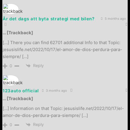
Är det dags att byta strategi med bilen?
5 months ago
… [Trackback]
[…] There you can find 62701 additional Info to that Topic:
jesusislife.net/2022/10/17/el-amor-de-dios-perdura-para-
siempre/ […]
Reply
0
123auto official
3 months ago
… [Trackback]
[…] Information on that Topic: jesusislife.net/2022/10/17/el-
amor-de-dios-perdura-para-siempre/ […]
Reply
0