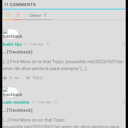
11
COMMENTS
Oldest
buôn lậu
1 year ago
… [Trackback]
[…] Find More on to that Topic: jesusislife.net/2022/10/17/el-
amor-de-dios-perdura-para-siempre/ […]
Reply
0
cam models
1 year ago
… [Trackback]
[…] Find More on on that Topic:
jesusislife.net/2022/10/17/el-amor-de-dios-perdura-para-