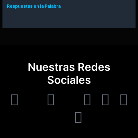
Respuestas en la Palabra
Nuestras Redes
Sociales
F
T
I
T
Y
W
T
T
W
a
i
n
u
o
o
e
w
h
c
k
s
m
u
r
l
i
a