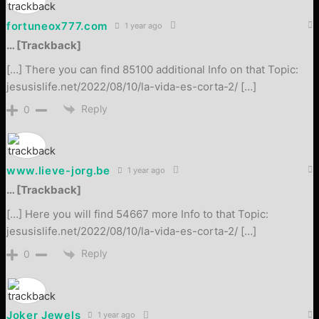
fortuneox777.com
1 year ago
… [Trackback]
[…] There you can find 85100 additional Info on that Topic:
jesusislife.net/2022/08/10/la-vida-es-corta-2/ […]
Reply
0
www.lieve-jorg.be
1 year ago
… [Trackback]
[…] Here you will find 54667 more Info to that Topic:
jesusislife.net/2022/08/10/la-vida-es-corta-2/ […]
Reply
0
Joker Jewels
1 year ago