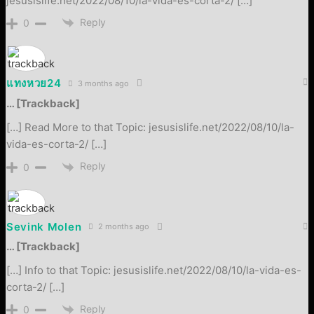
jesusislife.net/2022/08/10/la-vida-es-corta-2/ […]
Reply
0
แทงหวย24
3 months ago
… [Trackback]
[…] Read More to that Topic: jesusislife.net/2022/08/10/la-
vida-es-corta-2/ […]
Reply
0
Sevink Molen
2 months ago
… [Trackback]
[…] Info to that Topic: jesusislife.net/2022/08/10/la-vida-es-
corta-2/ […]
Reply
0