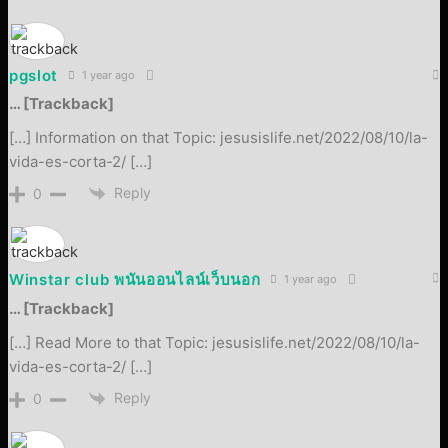
pgslot
1 year ago
… [Trackback]
[…] Information on that Topic: jesusislife.net/2022/08/10/la-
vida-es-corta-2/ […]
Reply
0
Winstar club พนันออนไลน์เว็บนอก
1 year ago
… [Trackback]
[…] Read More to that Topic: jesusislife.net/2022/08/10/la-
vida-es-corta-2/ […]
Reply
0