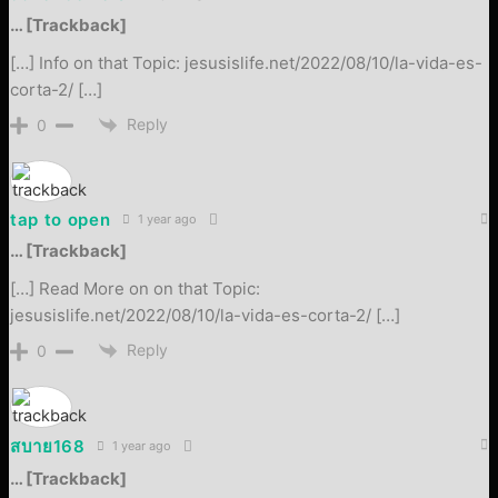
… [Trackback]
[…] Info on that Topic: jesusislife.net/2022/08/10/la-vida-es-
corta-2/ […]
Reply
0
tap to open
1 year ago
… [Trackback]
[…] Read More on on that Topic:
jesusislife.net/2022/08/10/la-vida-es-corta-2/ […]
Reply
0
สบาย168
1 year ago
… [Trackback]