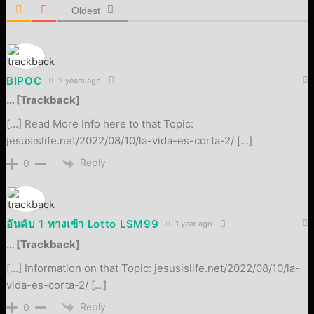
Oldest
BIPOC
2 years ago
… [Trackback]
[…] Read More Info here to that Topic:
jesusislife.net/2022/08/10/la-vida-es-corta-2/ […]
Reply
0
อันดับ 1 ทางเข้า Lotto LSM99
1 year ago
… [Trackback]
[…] Information on that Topic: jesusislife.net/2022/08/10/la-
vida-es-corta-2/ […]
Reply
0