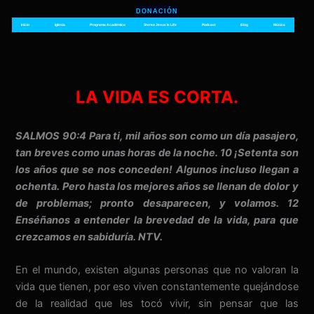
Ir
DONACIÓN
al
Inicio
Iglesia
Programa Académico
Stereo Jesus Is Life
Podcast
Blog
Música
contenido
LA VIDA ES CORTA.
SALMOS 90:4 Para ti, mil años son como un día pasajero,
tan breves como unas horas de la noche. 10 ¡Setenta son
los años que se nos conceden! Algunos incluso llegan a
ochenta. Pero hasta los mejores años se llenan de dolor y
de problemas; pronto desaparecen, y volamos. 12
Enséñanos a entender la brevedad de la vida, para que
crezcamos en sabiduría. NTV.
En el mundo, existen algunas personas que no valoran la
vida que tienen, por eso viven constantemente quejándose
de la realidad que les tocó vivir, sin pensar que las