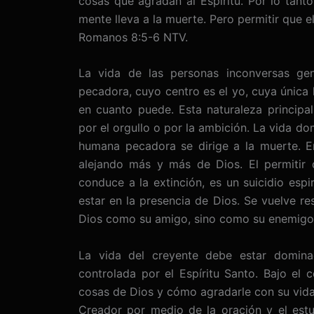
cosas que agradan al Espíritu. Por lo tanto
mente lleva a la muerte. Pero permitir que el 
Romanos 8:5-6 NTV.
La vida de las personas inconversas ge
pecadora, cuyo centro es el yo, cuya única 
en cuanto puede. Esta naturaleza principal
por el orgullo o por la ambición. La vida do
humana pecadora se dirige a la muerte. En 
alejando más y más de Dios. El permitir
conduce a la extinción, es un suicidio espi
estar en la presencia de Dios. Se vuelve re
Dios como su amigo, sino como su enemigo
La vida del creyente debe estar domina
controlada por el Espíritu Santo. Bajo el c
cosas de Dios y cómo agradarle con su vida
Creador por medio de la oración y el estud