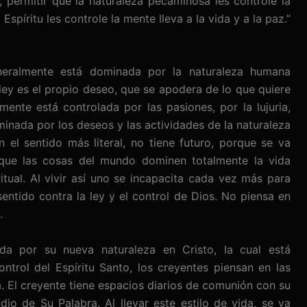
, permitir que la naturaleza pecaminosa les controle la
Espíritu les controle la mente lleva a la vida y a la paz.”
neralmente está dominada por la naturaleza humana
ley es el propio deseo, que se apodera de lo que quiere
mente está controlada por las pasiones, por la lujuria,
minada por los deseos y las actividades de la naturaleza
el sentido más literal, no tiene futuro, porque se va
 que las cosas del mundo dominen totalmente la vida
ritual. Al vivir así uno se incapacita cada vez más para
sentido contra la ley y el control de Dios. No piensa en
.
da por su nueva naturaleza en Cristo, la cual está
ontrol del Espíritu Santo, los creyentes piensan en las
. El creyente tiene espacios diarios de comunión con su
io de Su Palabra. Al llevar este estilo de vida, se va