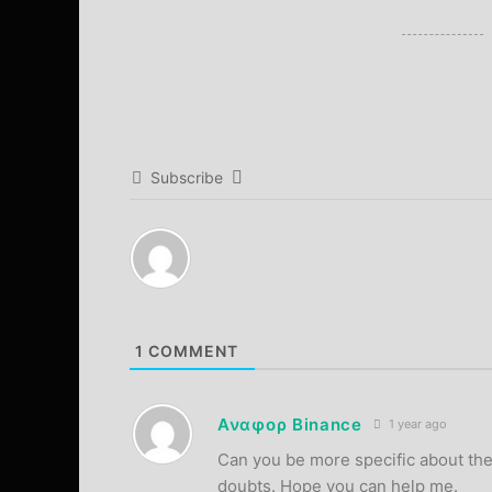
Subscribe
1
COMMENT
Αναφορ Binance
1 year ago
Can you be more specific about the c
doubts. Hope you can help me.