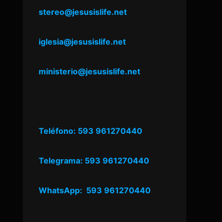
stereo@jesusislife.net
iglesia@jesusislife.net
ministerio@jesusislife.net
Teléfono: 593 961270440
Telegrama: 593 961270440
WhatsApp: 593 961270440