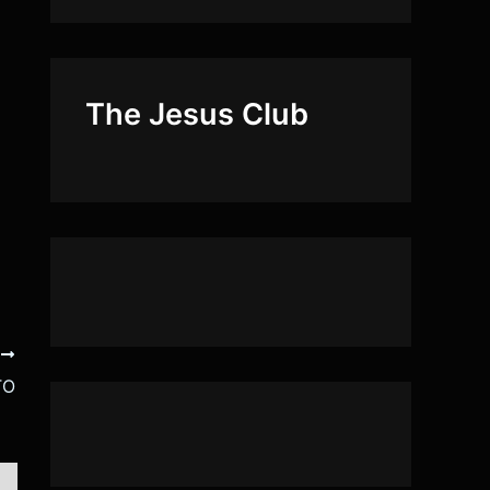
The Jesus Club
E
TO