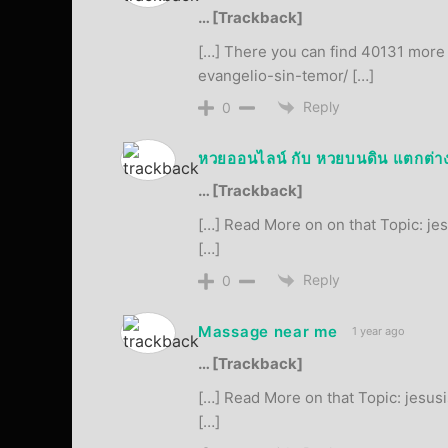
… [Trackback]
[…] There you can find 40131 more I
evangelio-sin-temor/ […]
Reply
0
หวยออนไลน์ กับ หวยบนดิน แตกต่าง
… [Trackback]
[…] Read More on on that Topic: je
[…]
Reply
0
Massage near me
1 year ago
… [Trackback]
[…] Read More on that Topic: jesus
[…]