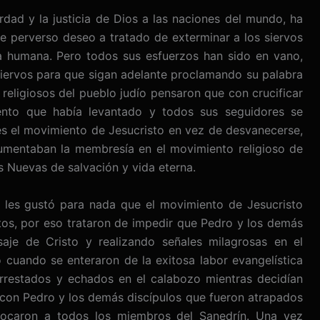
rdad y la justicia de Dios a las naciones del mundo, ha
e perverso deseo a tratado de exterminar a los siervos
ia humana. Pero todos sus esfuerzos han sido en vano,
iervos para que sigan adelante proclamando su palabra
 religiosos del pueblo judío pensaron que con crucificar
iento que había levantado y todos sus seguidores se
es el movimiento de Jesucristo en vez de desvanecerse,
umentaban la membresía en el movimiento religioso de
s Nuevas de salvación y vida eterna.
no les gustó para nada que el movimiento de Jesucristo
tos, por eso trataron de impedir que Pedro y los demás
aje de Cristo y realizando señales milagrosas en el
 cuando se enteraron de la exitosa labor evangelística
rrestados y echados en el calabozo mientras decidían
r con Pedro y los demás discípulos que fueron atrapados
vocaron a todos los miembros del Sanedrín. Una vez