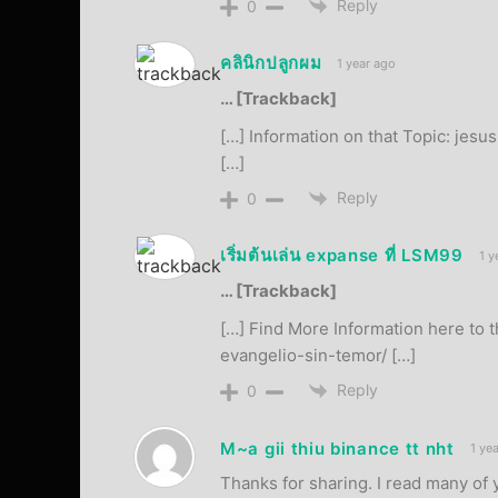
Reply
0
คลินิกปลูกผม
1 year ago
… [Trackback]
[…] Information on that Topic: jesu
[…]
Reply
0
เริ่มต้นเล่น expanse ที่ LSM99
1 y
… [Trackback]
[…] Find More Information here to t
evangelio-sin-temor/ […]
Reply
0
M~a gii thiu binance tt nht
1 ye
Thanks for sharing. I read many of 