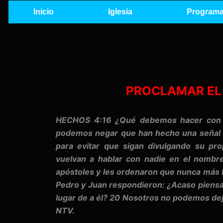
Ir
Inicio
Iglesia
Programa
al
contenido
PROCLAMAR EL 
HECHOS 4:16 ¿Qué debemos hacer con e
podemos negar que han hecho una señal mi
para evitar que sigan divulgando su pr
vuelvan a hablar con nadie en el nombr
apóstoles y les ordenaron que nunca más 
Pedro y Juan respondieron: ¿Acaso piens
lugar de a él? 20 Nosotros no podemos deja
NTV.