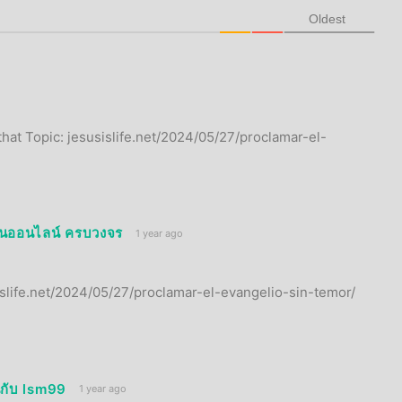
Oldest
hat Topic: jesusislife.net/2024/05/27/proclamar-el-
ิโนออนไลน์ ครบวงจร
1 year ago
sislife.net/2024/05/27/proclamar-el-evangelio-sin-temor/
นกับ lsm99
1 year ago