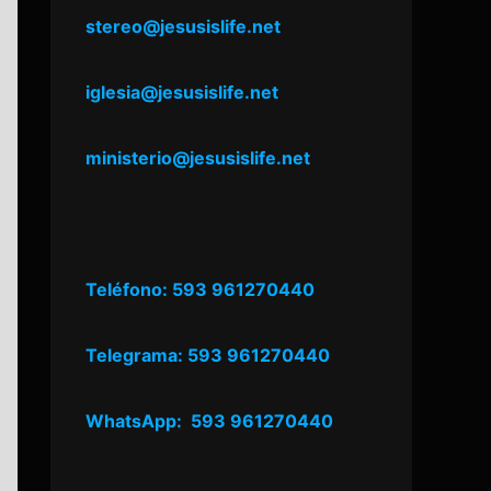
stereo@jesusislife.net
iglesia@jesusislife.net
ministerio@jesusislife.net
Teléfono: 593 961270440
Telegrama: 593 961270440
WhatsApp: 593 961270440