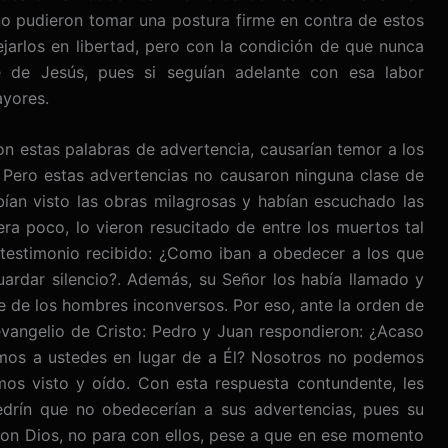
 no pudieron tomar una postura firme en contra de estos
ejarlos en libertad, pero con la condición de que nunca
 de Jesús, pues si seguían adelante con esa labor
ayores.
 estas palabras de advertencia, causarían temor a los
s. Pero estas advertencias no causaron ninguna clase de
abían visto las obras milagrosas y habían escuchado las
a poco, lo vieron resucitado de entre los muertos tal
testimonio recibido: ¿Como iban a obedecer a los que
uardar silencio?. Además, su Señor los había llamado y
te de los hombres inconversos. Por eso, ante la orden de
vangelio de Cristo: Pedro y Juan respondieron: ¿Acaso
mos a ustedes en lugar de a Él? Nosotros no podemos
os visto y oído. Con esta respuesta contundente, les
drín que no obedecerían a sus advertencias, pues su
 con Dios, no para con ellos, pese a que en ese momento