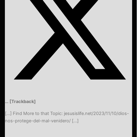
… [Trackback]
[…] Find More to that Topic: jesusislife.net/2023/11/10/dios-
nos-protege-del-mal-venidero/ […]