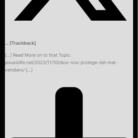
… [Trackback]
[…] Read More on to that Topic:
jesusislife.net/2023/11/10/dios-nos-protege-del-mal-
venidero/ […]