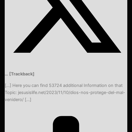
… [Trackback]
[…] Here you can find 53724 additional Information on that
Topic: jesusislife.net/2023/11/10/dios-nos-protege-del-mal-
venidero/ […]