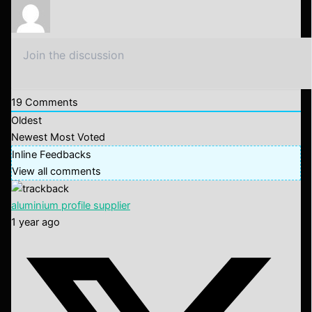
19
Comments
Oldest
Newest
Most Voted
Inline Feedbacks
View all comments
aluminium profile supplier
1 year ago