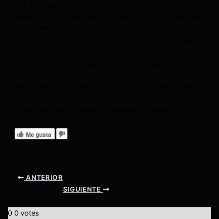
por las cuales Dios tiene que llevarse a alguien que
amamos son muchas, y cada una de ellas son
justificadas. Dios no desea que sus hijos padezcan dolor
o sufrimiento, por eso los tiene que llevar a su presencia,
pese a que a nosotros como familiares o amigos no nos
agrade. Por eso si algún familiar o amigo parte a la
presencia del Señor a prematura edad, no tenemos que
reprocharle a Dios, en su lugar, debemos pedirle que nos
consuele, y alivie el dolor de nuestro corazón
ocasionado por la partida de nuestro ser amado.
Me gusta
ANTERIOR
SIGUIENTE
0
0
votes