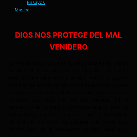
Ensayos
Música
DIOS NOS PROTEGE DEL MAL
VENIDERO
La vida de todos los seres humanos está en las manos
de Dios. Él en su soberanía tiene los días y los años
precisos para cada hombre en este mundo. A algunos
hombres les da más de cien años para que vivan en este
mundo y a otros menos de los cien años, pues esa es su
voluntad para cada una de sus criaturas. En la
perspectiva del hombre, posiblemente algunos dejen de
existir tempranamente sin haber tenido la oportunidad
de disfrutar de todos los placeres que ofrece este
mundo, pero en la perspectiva de Dios, esos años
fueron los precisos para esa persona y posiblemente le