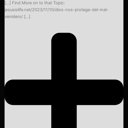
[…] Find More on to that Topic:
jesusislife.net/2023/11/10/dios-nos-protege-del-mal-
venidero/ […]