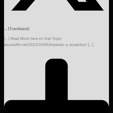
… [Trackback]
[…] Read More here on that Topic:
jesusislife.net/2023/10/06/impases-y-acuerdos/ […]