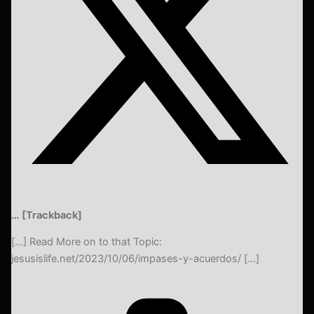
… [Trackback]
[…] Read More on to that Topic:
jesusislife.net/2023/10/06/impases-y-acuerdos/ […]