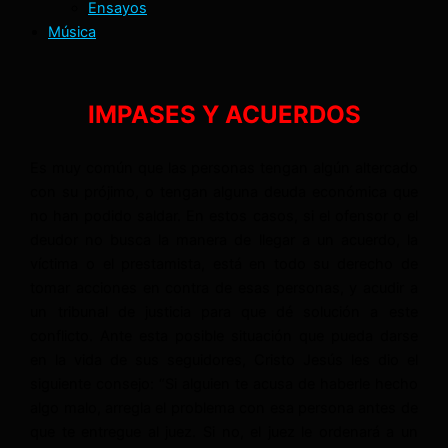
Ensayos
Música
IMPASES Y ACUERDOS
Es muy común que las personas tengan algún altercado
con su prójimo, o tengan alguna deuda económica que
no han podido saldar. En estos casos, si el ofensor o el
deudor no busca la manera de llegar a un acuerdo, la
víctima o el prestamista, está en todo su derecho de
tomar acciones en contra de esas personas, y acudir a
un tribunal de justicia para que dé solución a este
conflicto. Ante esta posible situación que pueda darse
en la vida de sus seguidores, Cristo Jesús les dio el
siguiente consejo: “Si alguien te acusa de haberle hecho
algo malo, arregla el problema con esa persona antes de
que te entregue al juez. Si no, el juez le ordenará a un