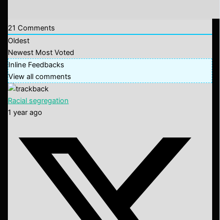
21
Comments
Oldest
Newest
Most Voted
Inline Feedbacks
View all comments
Racial segregation
1 year ago