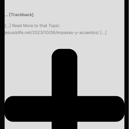
… [Trackback]
[…] Read More to that Topic:
jesusislife.net/2023/10/06/impases-y-acuerdos/ […]