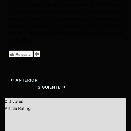
Cristo, o seamos demandados por ellos en los tribunales
de justicia. Por eso antes de acudir a estas instancias,
debemos hacer todo lo posible para tratar de solucionar
nuestros impases con nuestro prójimo. Siempre
debemos tratar que nuestros conflictos no lleguen a la
luz pública.
Me gusta
ANTERIOR
SIGUIENTE
0
0
votes
Article Rating