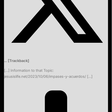
… [Trackback]
[…] Information to that Topic:
jesusislife.net/2023/10/06/impases-y-acuerdos/ […]