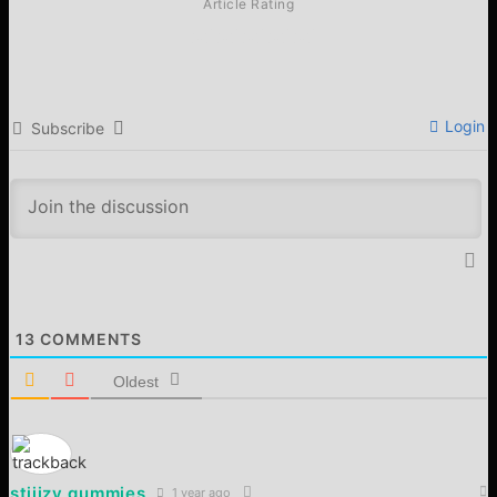
Article Rating
Login
Subscribe
13
COMMENTS
Oldest
stiiizy gummies
1 year ago