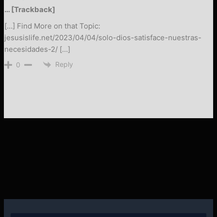
… [Trackback]
[…] Find More on that Topic:
jesusislife.net/2023/04/04/solo-dios-satisface-nuestras-
necesidades-2/ […]
Reply
0