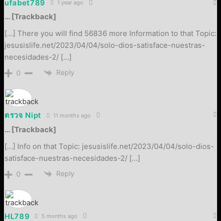
ufabet789
1 year ago
… [Trackback]
[…] There you will find 56836 more Information to that Topic:
jesusislife.net/2023/04/04/solo-dios-satisface-nuestras-
necesidades-2/ […]
Reply
0
ตรวจ Nipt
11 months ago
… [Trackback]
[…] Info on that Topic: jesusislife.net/2023/04/04/solo-dios-
satisface-nuestras-necesidades-2/ […]
Reply
0
HL789
5 months ago