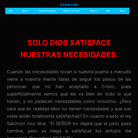
Ir
DONACIÓN
al
Inicio
Iglesia
Programa Académico
Stereo Jesus Is Life
Podcast
Blog
Música
contenido
SOLO DIOS SATISFACE
NUESTRAS NECESIDADES.
Cuando las necesidades tocan a nuestra puerta a menudo
viene a nuestra mente ideas de seguir los pasos de las
personas que no han aceptado a Cristo, pues
superficialmente vemos que les va bien en todo lo que
hacen, y no padecen necesidades como nosotros. ¿Pero
será que en realidad ellos no tienen necesidades y que sus
vidas están totalmente satisfechas? En cuanto a esto el rey
Salomón nos dice: “El SEÑOR no dejará que el justo pase
hambre, pero se niega a satisfacer los antojos del