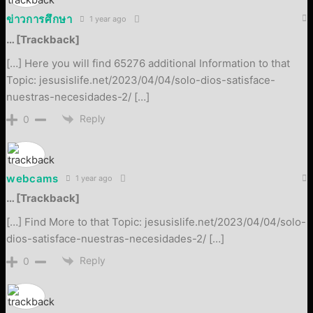
ข่าวการศึกษา
1 year ago
… [Trackback]
[…] Here you will find 65276 additional Information to that
Topic: jesusislife.net/2023/04/04/solo-dios-satisface-
nuestras-necesidades-2/ […]
Reply
0
webcams
1 year ago
… [Trackback]
[…] Find More to that Topic: jesusislife.net/2023/04/04/solo-
dios-satisface-nuestras-necesidades-2/ […]
Reply
0