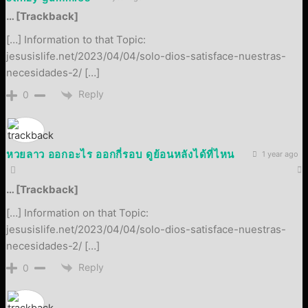
… [Trackback]
[…] Information to that Topic:
jesusislife.net/2023/04/04/solo-dios-satisface-nuestras-
necesidades-2/ […]
Reply
0
หวยลาว ออกอะไร ออกกี่รอบ ดูย้อนหลังได้ที่ไหน
1 year ago
… [Trackback]
[…] Information on that Topic:
jesusislife.net/2023/04/04/solo-dios-satisface-nuestras-
necesidades-2/ […]
Reply
0