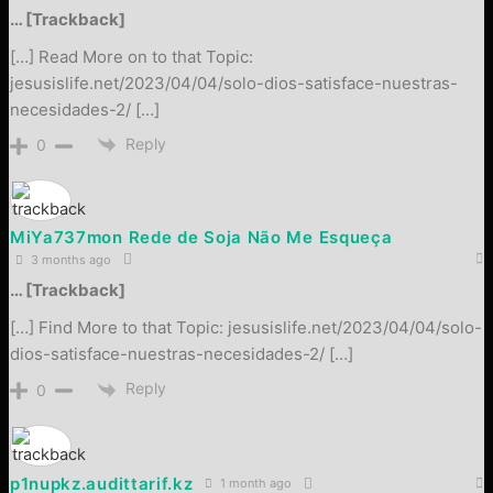
… [Trackback]
[…] Read More on to that Topic:
jesusislife.net/2023/04/04/solo-dios-satisface-nuestras-
necesidades-2/ […]
Reply
0
MiYa737mon Rede de Soja Não Me Esqueça
3 months ago
… [Trackback]
[…] Find More to that Topic: jesusislife.net/2023/04/04/solo-
dios-satisface-nuestras-necesidades-2/ […]
Reply
0
p1nupkz.audittarif.kz
1 month ago