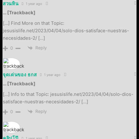
สวนหิน
1 year ago
… [Trackback]
[…] Find More on that Topic:
jesusislife.net/2023/04/04/solo-dios-satisface-nuestras-
necesidades-2/ […]
Reply
0
จุดเด่นของ ธกส
1 year ago
… [Trackback]
[…] Info to that Topic: jesusislife.net/2023/04/04/solo-dios-
satisface-nuestras-necesidades-2/ […]
Reply
0
คลิปโป๊
1 year ago