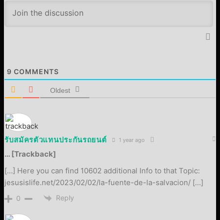
9
COMMENTS
Oldest
รับสมัครตัวแทนประกันรถยนต์
1 year ago
… [Trackback]
[…] Here you can find 10602 additional Info to that Topic:
jesusislife.net/2023/02/02/la-fuente-de-la-salvacion/ […]
Reply
0