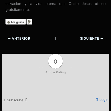
salvación y la vida eterna que Cristo Jesús ofrece
gratuitamente.
Me gusta
ANTERIOR
SIGUIENTE
0
Article Rating
Login
Subscribe