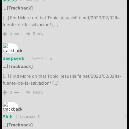
… [Trackback]
[…] Find More on that Topic: jesusislife.net/2023/02/02/la-
fuente-de-la-salvacion/ […]
Reply
0
deepseek
1 year ago
… [Trackback]
[…] Find More on that Topic: jesusislife.net/2023/02/02/la-
fuente-de-la-salvacion/ […]
Reply
0
Blub
1 year ago
… [Trackback]