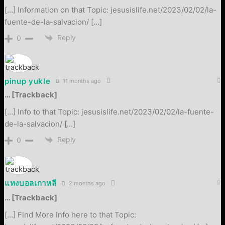
[…] Information on that Topic: jesusislife.net/2023/02/02/la-
fuente-de-la-salvacion/ […]
Reply
0
pinup yukle
11 months ago
… [Trackback]
[…] Info to that Topic: jesusislife.net/2023/02/02/la-fuente-
de-la-salvacion/ […]
Reply
0
แทงบอลเกาหลี
2 months ago
… [Trackback]
[…] Find More Info here to that Topic: