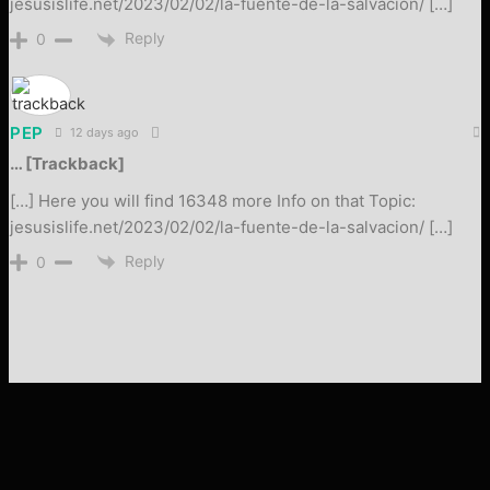
jesusislife.net/2023/02/02/la-fuente-de-la-salvacion/ […]
Reply
0
PEP
12 days ago
… [Trackback]
[…] Here you will find 16348 more Info on that Topic:
jesusislife.net/2023/02/02/la-fuente-de-la-salvacion/ […]
Reply
0