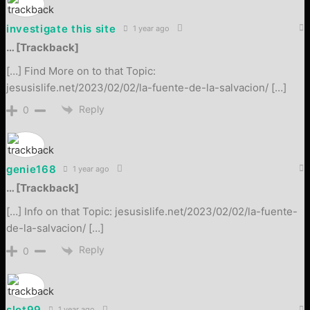
investigate this site
1 year ago
… [Trackback]
[…] Find More on to that Topic:
jesusislife.net/2023/02/02/la-fuente-de-la-salvacion/ […]
Reply
0
genie168
1 year ago
… [Trackback]
[…] Info on that Topic: jesusislife.net/2023/02/02/la-fuente-
de-la-salvacion/ […]
Reply
0
slot99
1 year ago