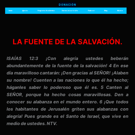
Ir
DONACIÓN
al
Inicio
Iglesia
Programa Académico
Stereo Jesus Is Life
Podcast
Blog
Música
contenido
LA FUENTE DE LA SALVACIÓN.
ISAÍAS 12:3 ¡Con alegría ustedes beberán
abundantemente de la fuente de la salvación! 4 En ese
día maravilloso cantarán: ¡Den gracias al SEÑOR! ¡Alaben
su nombre! Cuenten a las naciones lo que él ha hecho;
háganles saber lo poderoso que él es. 5 Canten al
SEÑOR, porque ha hecho cosas maravillosas. Den a
conocer su alabanza en el mundo entero. 6 ¡Que todos
los habitantes de Jerusalén griten sus alabanzas con
alegría! Pues grande es el Santo de Israel, que vive en
medio de ustedes. NTV.