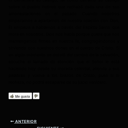
Él derramará su castigo, tal como derramó su castigo
sobre el pueblo hebreo que rechazó cada una de sus
amonestaciones en el pasado. Cuando nosotros
empezamos a apartarnos de nuestra relación con Dios,
Él empieza a hablarnos a través del Espíritu Santo que
mora en nosotros. Dios nos habla porque quiere que nos
mantengamos firmes en nuestra fe, congregándonos y
sirviendo con nuestros dones en el cuerpo de Cristo. Si
en algún momento se desvió del camino de la salvación,
escuche el llamado de atención que el Señor le está
haciendo hoy desde su morada celestial, atienda a sus
palabras y vuelva a los brazos de Cristo, pues si lo
rechaza, no podrá escaparse de su juicio venidero.
Me gusta
ANTERIOR