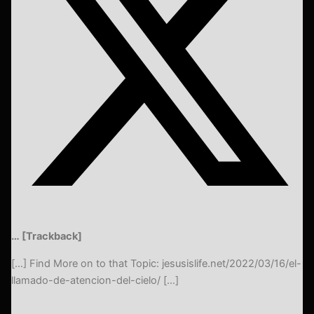
… [Trackback]
[…] Find More on to that Topic: jesusislife.net/2022/03/16/el-
llamado-de-atencion-del-cielo/ […]