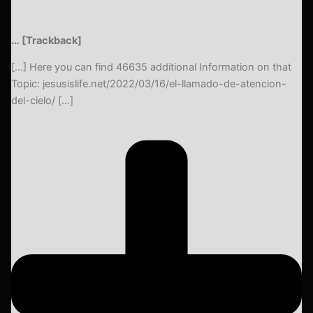
… [Trackback]
[…] Here you can find 46635 additional Information on that
Topic: jesusislife.net/2022/03/16/el-llamado-de-atencion-
del-cielo/ […]