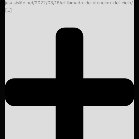
jesusislife.net/2022/03/16/el-llamado-de-atencion-del-cielo/
[…]