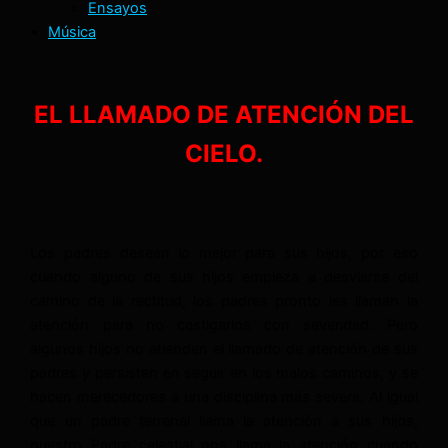
Ensayos
Música
EL LLAMADO DE ATENCIÓN DEL
CIELO.
Los padres desean lo mejor para sus hijos, por eso
cuando alguno de sus hijos empieza a desviarse del
camino de la rectitud, los padres pronto les llaman la
atención para no castigarlos con severidad. Pero
algunos hijos no atienden el llamado de atención de sus
padres y persisten en seguir en los malos caminos, y se
hacen merecedores a una disciplina más severa. Al igual
que un padre terrenal llama la atención a sus hijos,
nuestro Padre celestial nos llama la atención cuando