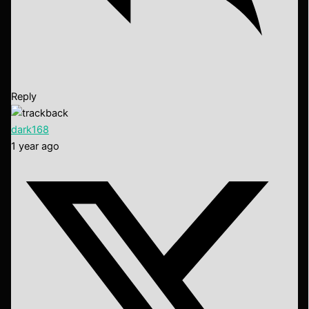
Reply
dark168
1 year ago