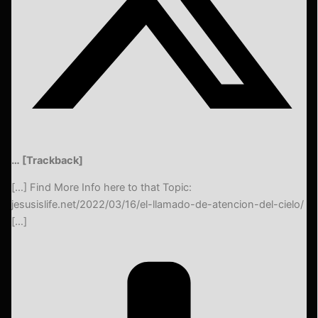
… [Trackback]
[…] Find More Info here to that Topic:
jesusislife.net/2022/03/16/el-llamado-de-atencion-del-cielo/
[…]