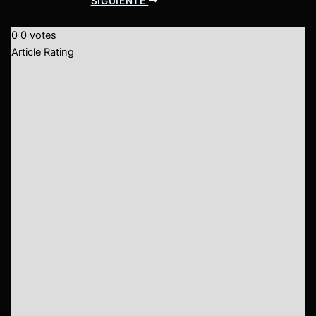
SIGUIENTE
0
0
votes
Article Rating