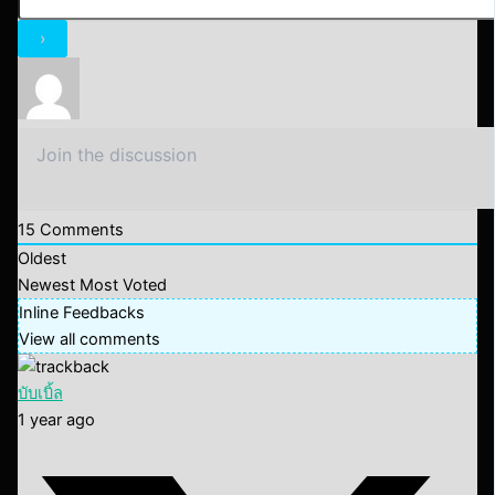
15
Comments
Oldest
Newest
Most Voted
Inline Feedbacks
View all comments
บับเบิ้ล
1 year ago