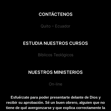
c
k
s
m
u
r
l
i
a
e
t
t
b
t
d
e
t
t
CONTÁCTENOS
b
o
a
l
u
p
g
t
s
Quito – Ecuador
o
k
g
r
b
r
r
e
a
ESTUDIA NUESTROS CURSOS
o
r
e
e
a
r
p
Bíblicos Teológicos
k
a
s
m
p
NUESTROS MINISTERIOS
m
s
On-line
Esfuérzate para poder presentarte delante de Dios y
recibir su aprobación. Sé un buen obrero, alguien que no
tiene de qué avergonzarse y que explica correctamente la