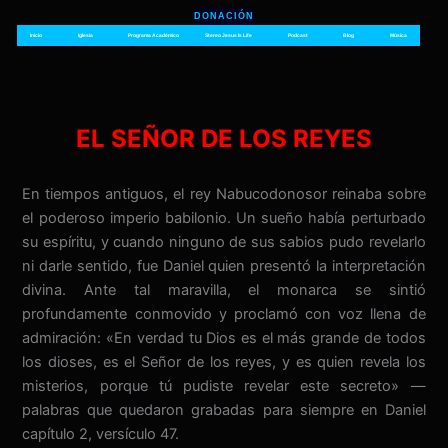
Ir
DONACIÓN
al
Inicio
Iglesia
Programa Académico
Stereo Jesus Is Life
Podcast
Blog
Música
contenido
EL SEÑOR DE LOS REYES
En tiempos antiguos, el rey Nabucodonosor reinaba sobre
el poderoso imperio babilonio. Un sueño había perturbado
su espíritu, y cuando ninguno de sus sabios pudo revelarlo
ni darle sentido, fue Daniel quien presentó la interpretación
divina. Ante tal maravilla, el monarca se sintió
profundamente conmovido y proclamó con voz llena de
admiración: «En verdad tu Dios es el más grande de todos
los dioses, es el Señor de los reyes, y es quien revela los
misterios, porque tú pudiste revelar este secreto» —
palabras que quedaron grabadas para siempre en Daniel
capítulo 2, versículo 47.