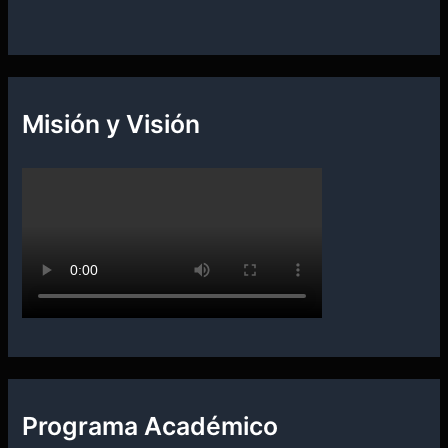
p
o
r
:
Misión y Visión
Programa Académico