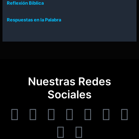
Reflexión Bíblica
Respuestas en la Palabra
Nuestras Redes
Sociales
F
T
I
T
Y
W
T
T
W
a
i
n
u
o
o
e
w
h