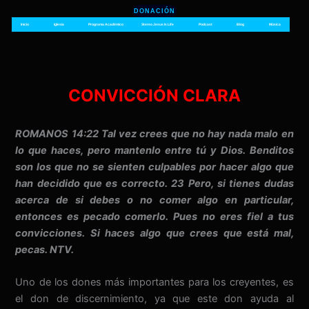
Ir
DONACIÓN
al
Inicio
Iglesia
Programa Académico
Stereo Jesus Is Life
Podcast
Blog
Música
contenido
CONVICCIÓN CLARA
ROMANOS 14:22 Tal vez crees que no hay nada malo en
lo que haces, pero mantenlo entre tú y Dios. Benditos
son los que no se sienten culpables por hacer algo que
han decidido que es correcto. 23 Pero, si tienes dudas
acerca de si debes o no comer algo en particular,
entonces es pecado comerlo. Pues no eres fiel a tus
convicciones. Si haces algo que crees que está mal,
pecas. NTV.
Uno de los dones más importantes para los creyentes, es
el don de discernimiento, ya que este don ayuda al