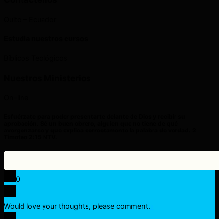
Quito – Ecuador
Estudia nuestros cursos
Bíblicos Teológicos
Nuestros Ministerios
On-line
Esfuérzate para poder presentarte delante de Dios y recibir su
aprobación. Sé un buen obrero, alguien que no tiene de qué
avergonzarse y que explica correctamente la palabra de verdad. 2
Timoteo 2:15 NTV.
0
Would love your thoughts, please comment.
x