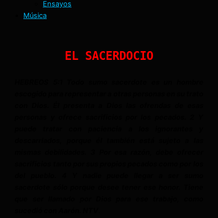
Ensayos
Música
EL SACERDOCIO
HEBREOS 5:1 Todo sumo sacerdote es un hombre
escogido para representar a otras personas en su trato
con Dios. Él presenta a Dios las ofrendas de esas
personas y ofrece sacrificios por los pecados. 2 Y
puede tratar con paciencia a los ignorantes y
descarriados, porque él también está sujeto a las
mismas debilidades. 3 Por esa razón, debe ofrecer
sacrificios tanto por sus propios pecados como por los
del pueblo. 4 Y nadie puede llegar a ser sumo
sacerdote sólo porque desee tener ese honor. Tiene
que ser llamado por Dios para ese trabajo, como
sucedió con Aarón. NTV
.