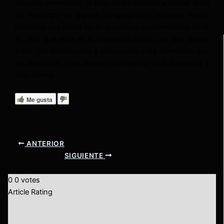
tiempos. Hermanos. Si Dios les ha llamado a ejercer el rol
de liderazgo en alguna congregación cristiana, tenga
presente que usted no es superior a sus hermanos de la
fe, sino que esta en la misma situación, por eso deben
tratar con misericordia y compasión a los hermanos que
se descarríen y se desvíen del camino de la salvación y
vida eterna.
Me gusta
ANTERIOR
SIGUIENTE
0
0
votes
Article Rating