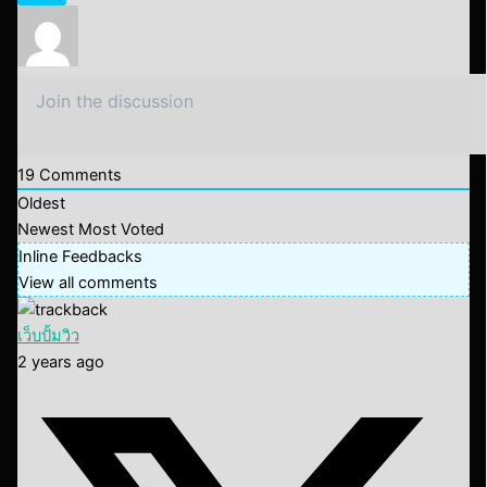
19
Comments
Oldest
Newest
Most Voted
Inline Feedbacks
View all comments
เว็บปั้มวิว
2 years ago