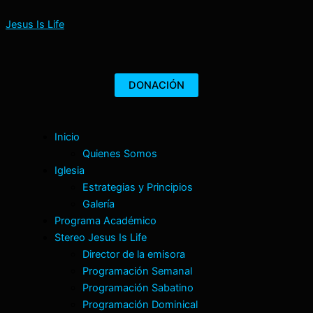
B
Ir
u
Jesus Is Life
al
s
contenido
c
a
r
DONACIÓN
p
o
r
Menú
:
Inicio
Quienes Somos
Iglesia
Estrategias y Principios
Galería
Programa Académico
Stereo Jesus Is Life
Director de la emisora
Programación Semanal
Programación Sabatino
Programación Dominical