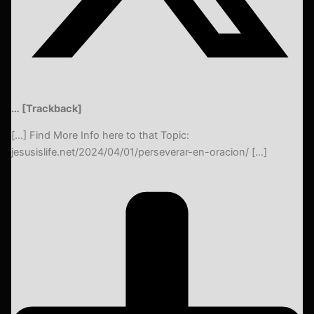
… [Trackback]
[…] Find More Info here to that Topic:
jesusislife.net/2024/04/01/perseverar-en-oracion/ […]