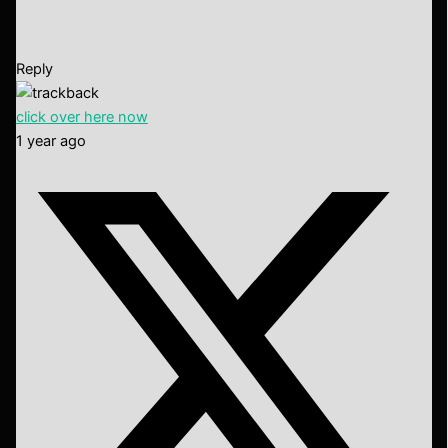
Reply
click over here now
1 year ago