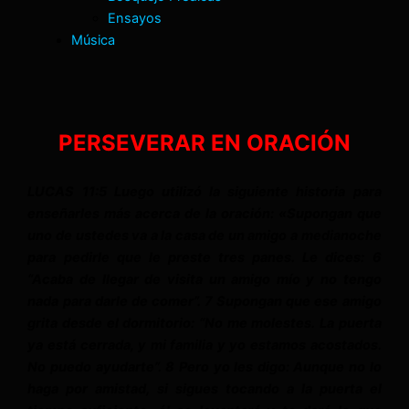
Ensayos
Música
PERSEVERAR EN ORACIÓN
LUCAS 11:5 Luego utilizó la siguiente historia para
enseñarles más acerca de la oración: «Supongan que
uno de ustedes va a la casa de un amigo a medianoche
para pedirle que le preste tres panes. Le dices: 6
“Acaba de llegar de visita un amigo mío y no tengo
nada para darle de comer”. 7 Supongan que ese amigo
grita desde el dormitorio: “No me molestes. La puerta
ya está cerrada, y mi familia y yo estamos acostados.
No puedo ayudarte”. 8 Pero yo les digo: Aunque no lo
haga por amistad, si sigues tocando a la puerta el