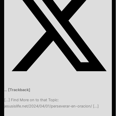
… [Trackback]
[…] Find More on to that Topic:
jesusislife.net/2024/04/01/perseverar-en-oracion/ […]