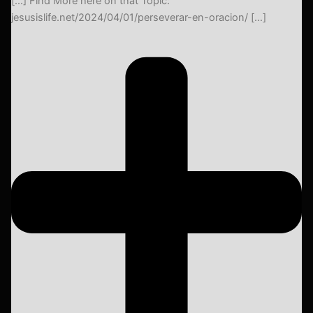
[…] Find More here on that Topic:
jesusislife.net/2024/04/01/perseverar-en-oracion/ […]