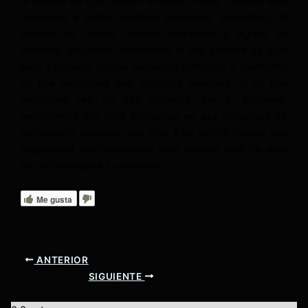
la certeza de que nuestro amoroso Padre Celestial dará
respuesta a todas nuestras oraciones. Hermanos. Si
todavía no hemos recibido respuesta a alguna de
nuestras oraciones, meditemos si esa petición es solo
para satisfacer alguna banalidad personal, o realmente
es una necesidad que nosotros tenemos. Si es una
necesidad real no nos aflijamos, por lo contrario,
persistamos con más intensidad en esa necesidad no
contestada, sabiendo que Dios a su debido tiempo nos
responderá favorablemente pues nuestra petición está
en conformidad a su voluntad.
Me gusta
ANTERIOR
SIGUIENTE