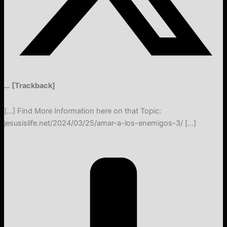
… [Trackback]
[…] Find More Information here on that Topic:
jesusislife.net/2024/03/25/amar-a-los-enemigos-3/ […]