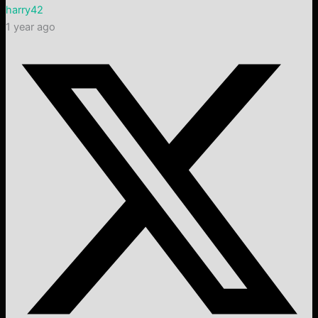
harry42
1 year ago