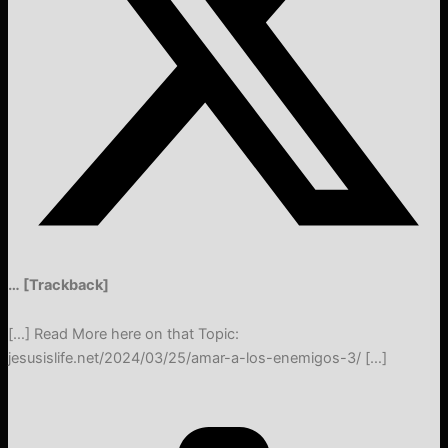
… [Trackback]
[…] Read More here on that Topic:
jesusislife.net/2024/03/25/amar-a-los-enemigos-3/ […]