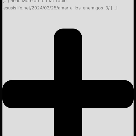
[…] Read More on to that Topic:
jesusislife.net/2024/03/25/amar-a-los-enemigos-3/ […]