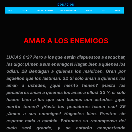
Ir
DONACIÓN
al
Inicio
Iglesia
Programa Académico
Stereo Jesus Is Life
Podcast
Blog
Música
contenido
AMAR A LOS ENEMIGOS
LUCAS 6:27 Pero a los que están dispuestos a escuchar,
les digo: ¡Amen a sus enemigos! Hagan bien a quienes los
odian. 28 Bendigan a quienes los maldicen. Oren por
aquellos que los lastiman. 32 Si sólo aman a quienes los
aman a ustedes, ¿qué mérito tienen? ¡Hasta los
pecadores aman a quienes los aman a ellos! 33 Y, si sólo
hacen bien a los que son buenos con ustedes, ¿qué
mérito tienen? ¡Hasta los pecadores hacen eso! 35
¡Amen a sus enemigos! Háganles bien. Presten sin
esperar nada a cambio. Entonces su recompensa del
cielo será grande, y se estarán comportando