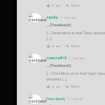
Reply
0
รถ6ล้อ
1 year ago
… [Trackback]
[…] Read More to that Topic: jesus
[…]
Reply
0
แพคเกจทัวร์
1 year ago
… [Trackback]
[…] Find More on to that Topic: jes
pecador/ […]
Reply
0
free deals
1 year ago