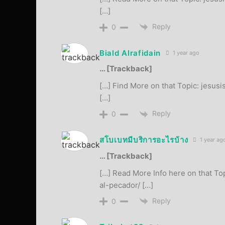
[…]
Reply
0
Biald Alrafidain
1 year ago
… [Trackback]
[…] Find More on that Topic: jesus
[…]
Reply
0
สโบเบทมีบริการอะไรบ้าง
1 year ag
… [Trackback]
[…] Read More Info here on that To
al-pecador/ […]
Reply
0