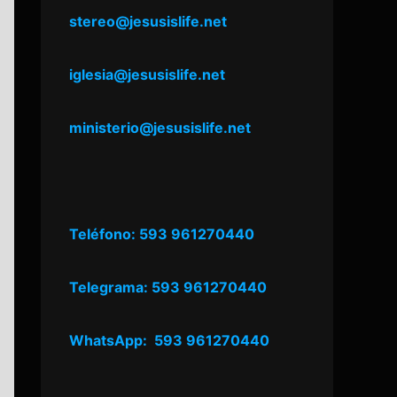
stereo@jesusislife.net
iglesia@jesusislife.net
ministerio@jesusislife.net
Teléfono: 593 961270440
Telegrama: 593 961270440
WhatsApp: 593 961270440