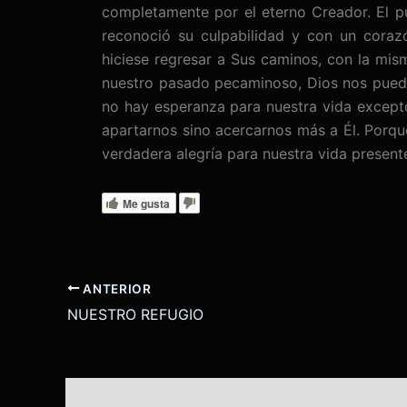
completamente por el eterno Creador. El pu
reconoció su culpabilidad y con un corazó
hiciese regresar a Sus caminos, con la mis
nuestro pasado pecaminoso, Dios nos puede
no hay esperanza para nuestra vida excepto
apartarnos sino acercarnos más a Él. Porqu
verdadera alegría para nuestra vida presente
Me gusta
ANTERIOR
NUESTRO REFUGIO