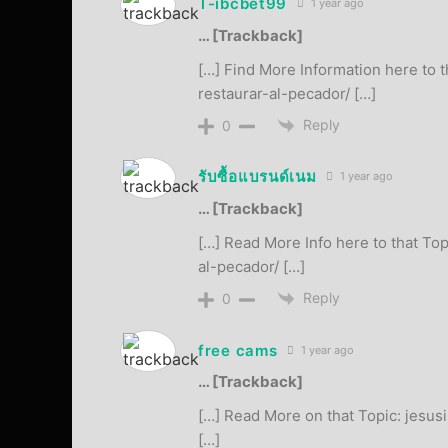
T-ibcbet99
1 year ago
… [Trackback]
[…] Find More Information here to 
restaurar-al-pecador/ […]
Reply
0
รับซื้อแบรนด์เนม
1 year ago
… [Trackback]
[…] Read More Info here to that To
al-pecador/ […]
Reply
0
free cams
1 year ago
… [Trackback]
[…] Read More on that Topic: jesus
[…]