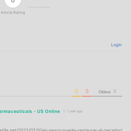
Article Rating
Login
Oldest
armaceuticals - US Online
1 year ago
islife.net/2023/07/10/el-senor-puede-restaurar-al-pecador/