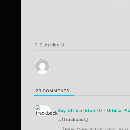
Subscribe
23
COMMENTS
Buy Ultima-Stan 10 - Ultima Ph
… [Trackback]
[…] Read More on that Topic: jesus