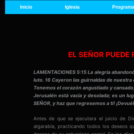
Ir
Inicio
Iglesia
Programa
al
contenido
EL SEÑOR PUEDE 
LAMENTACIONES 5:15 La alegría abandonó 
luto. 16 Cayeron las guirnaldas de nuestr
Tenemos el corazón angustiado y cansado, 
Jerusalén está vacía y desolada; es un lu
SEÑOR, y haz que regresemos a ti! ¡Devuél
Antes de que se ejecutara el juicio de Di
algarabía, practicando todos los deseos q