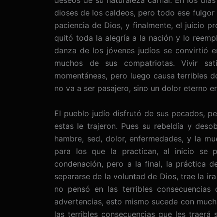
deseos de su naturaleza carnal. En los días
dioses de los caldeos, pero todo ese fulgor
paciencia de Dios, y finalmente, el juicio p
quitó toda la alegría a la nación y lo reempl
danza de los jóvenes judíos se convirtió e
muchos de sus compatriotas. Vivir sat
momentáneas, pero luego causa terribles do
no va a ser pasajero, sino un dolor eterno e
El pueblo judío disfrutó de sus pecados, p
estas le trajeron. Pues su rebeldía y desob
hambre, sed, dolor, enfermedades, y la mu
para los que la practican, al inicio se
condenación, pero a la final, la práctica 
separarse de la voluntad de Dios, trae la ir
no pensó en las terribles consecuencias 
advertencias, esto mismo sucede con muchas
las terribles consecuencias que les traerá