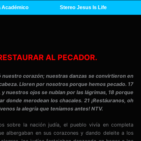
 Académico
Stereo Jesus Is Life
RESTAURAR AL PECADOR.
nuestro corazón; nuestras danzas se convirtieron en
a cabeza. Lloren por nosotros porque hemos pecado. 17
y nuestros ojos se nublan por las lágrimas, 18 porque
gar donde merodean los chacales. 21 ¡Restáuranos, oh
venos la alegría que teníamos antes! NTV.
os sobre la nación judía, el pueblo vivía en completa
ue albergaban en sus corazones y dando deleite a los