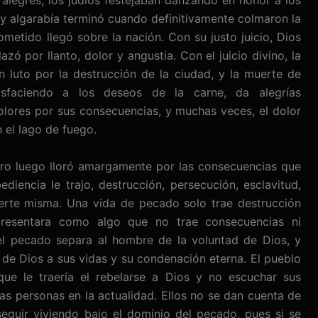
 alegres, los judíos festejaban danzando en honor a los
 y algarabía terminó cuando definitivamente colmaron la
rometido llegó sobre la nación. Con su justo juicio, Dios
azó por llanto, dolor y angustia. Con el juicio divino, la
n luto por la destrucción de la ciudad, y la muerte de
isfaciendo a los deseos de la carne, da alegrías
lores por sus consecuencias, y muchas veces, el dolor
n el lago de fuego.
ero luego lloró amargamente por las consecuencias que
ediencia le trajo, destrucción, persecución, esclavitud,
erte misma. Una vida de pecado solo trae destrucción
 presentara como algo que no trae consecuencias ni
del pecado separa al hombre de la voluntad de Dios, y
a de Dios a sus vidas y su condenación eterna. El pueblo
que le traería el rebelarse a Dios y no escuchar sus
 personas en la actualidad. Ellos no se dan cuenta de
 seguir viviendo bajo el dominio del pecado, pues si se