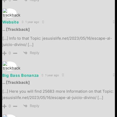
Website
1 year ago
… [Trackback]
[…] Info to that Topic: jesusislife.net/2023/05/16/escape-al-
juicio-divino/ […]
Reply
0
Big Bass Bonanza
1 year ago
… [Trackback]
[…] Here you will find 25683 more Information on that Topic:
jesusislife.net/2023/05/16/escape-al-juicio-divino/ […]
Reply
0