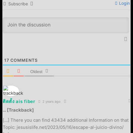
Login
Subscribe
17
COMMENTS
Oldest
ติดตั้ง ais fiber
2 years ago
… [Trackback]
[…] There you can find 43434 additional Information on that
Topic: jesusislife.net/2023/05/16/escape-al-juicio-divino/