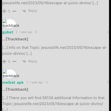
jesusislife.net/2023/05/16/escape-al-juicio-divino/ […]
Reply
0
gubet
1 year ago
… [Trackback]
[…] Info on that Topic: jesusislife.net/2023/05/16/escape-al-
juicio-divino/ […]
Reply
0
melbet apk
1 year ago
… [Trackback]
[…] There you will find 56136 additional Information to that
Topic: jesusislife.net/2023/05/16/escape-al-juicio-divino/
[…]