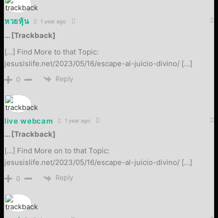
หวยหุ้น
1 year ago
… [Trackback]
[…] Find More to that Topic:
jesusislife.net/2023/05/16/escape-al-juicio-divino/ […]
Reply
0
live webcam
1 year ago
… [Trackback]
[…] Find More on to that Topic:
jesusislife.net/2023/05/16/escape-al-juicio-divino/ […]
Reply
0