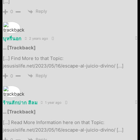
[…]
Reply
0
บุหรี่นอก
2 years ago
… [Trackback]
[…] Find More to that Topic:
jesusislife.net/2023/05/16/escape-al-juicio-divino/ […]
Reply
0
ร้านสักปาก สีลม
1 year ago
… [Trackback]
[…] Read More Information here on that Topic:
jesusislife.net/2023/05/16/escape-al-juicio-divino/ […]
Reply
0