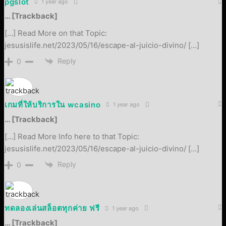
pgslot
1 year ago
… [Trackback]
[…] Read More on that Topic:
jesusislife.net/2023/05/16/escape-al-juicio-divino/ […]
Reply
0
เกมที่ให้บริการใน wcasino
1 year ago
… [Trackback]
[…] Read More Info here to that Topic:
jesusislife.net/2023/05/16/escape-al-juicio-divino/ […]
Reply
0
ทดลองเล่นสล็อตทุกค่าย ฟรี
1 year ago
… [Trackback]