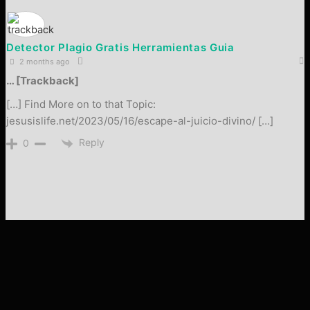
Detector Plagio Gratis Herramientas Guia
2 months ago
… [Trackback]
[…] Find More on to that Topic:
jesusislife.net/2023/05/16/escape-al-juicio-divino/ […]
Reply
0