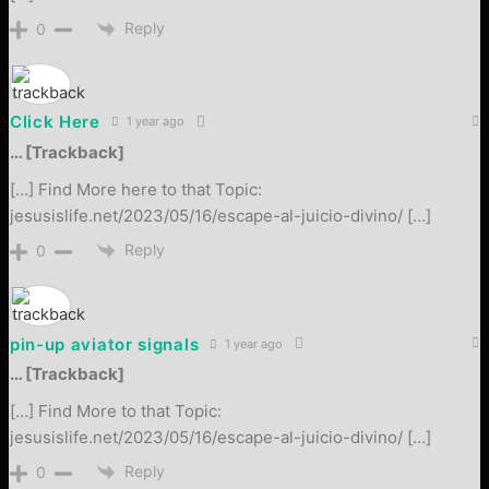
Reply
0
Click Here
1 year ago
… [Trackback]
[…] Find More here to that Topic:
jesusislife.net/2023/05/16/escape-al-juicio-divino/ […]
Reply
0
pin-up aviator signals
1 year ago
… [Trackback]
[…] Find More to that Topic:
jesusislife.net/2023/05/16/escape-al-juicio-divino/ […]
Reply
0