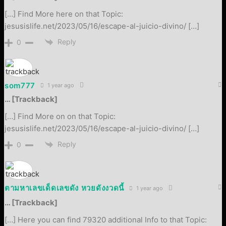
[…] Find More here on that Topic:
jesusislife.net/2023/05/16/escape-al-juicio-divino/ […]
Reply
0
som777
1 year ago
… [Trackback]
[…] Find More on on that Topic:
jesusislife.net/2023/05/16/escape-al-juicio-divino/ […]
Reply
0
ตามหาเลขเด็ดเลขดัง หวยดังงวดนี้
1 year ago
… [Trackback]
[…] Here you can find 79320 additional Info to that Topic: