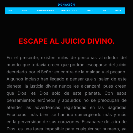
Ir
DONACIÓN
al
Inicio
Iglesia
Programa Académico
Stereo Jesus Is Life
Podcast
Blog
Música
contenido
ESCAPE AL JUICIO DIVINO.
En el presente, existen miles de personas alrededor del
mundo que todavía creen que podrán escaparse del juicio
decretado por el Señor en contra de la maldad y el pecado.
Algunos incluso han llegado a pensar que si salen de este
planeta, la justicia divina nunca les alcanzará, pues creen
que Dios, es Dios solo de este planeta. Con esos
pensamientos erróneos y absurdos no se preocupan de
atender las advertencias registradas en las Sagradas
Escrituras, más bien, se han ido sumergiendo más y más
en la perversidad de sus corazones. Escaparse de la ira de
Dios, es una tarea imposible para cualquier ser humano, ya