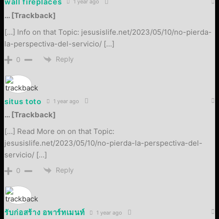
wall fireplaces
1 year ago
… [Trackback]
[…] Info on that Topic: jesusislife.net/2023/05/10/no-pierda-
la-perspectiva-del-servicio/ […]
Reply
0
situs toto
1 year ago
… [Trackback]
[…] Read More on on that Topic:
jesusislife.net/2023/05/10/no-pierda-la-perspectiva-del-
servicio/ […]
Reply
0
รับก่อสร้าง อพาร์ทเมนท์
1 year ago