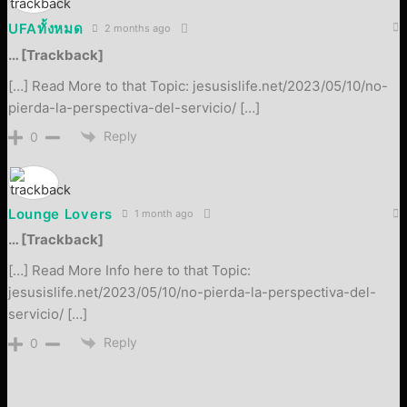
UFAทั้งหมด
2 months ago
… [Trackback]
[…] Read More to that Topic: jesusislife.net/2023/05/10/no-
pierda-la-perspectiva-del-servicio/ […]
Reply
0
Lounge Lovers
1 month ago
… [Trackback]
[…] Read More Info here to that Topic:
jesusislife.net/2023/05/10/no-pierda-la-perspectiva-del-
servicio/ […]
Reply
0