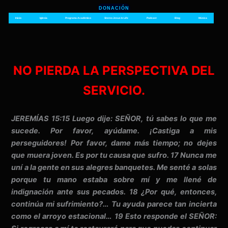
Ir
DONACIÓN
al
Inicio
Iglesia
Programa Académico
Stereo Jesus Is Life
Podcast
Blog
Música
contenido
NO PIERDA LA PERSPECTIVA DEL
SERVICIO.
JEREMÍAS 15:15 Luego dije: SEÑOR, tú sabes lo que me
sucede. Por favor, ayúdame. ¡Castiga a mis
perseguidores! Por favor, dame más tiempo; no dejes
que muera joven. Es por tu causa que sufro. 17 Nunca me
uní a la gente en sus alegres banquetes. Me senté a solas
porque tu mano estaba sobre mí y me llené de
indignación ante sus pecados. 18 ¿Por qué, entonces,
continúa mi sufrimiento?… Tu ayuda parece tan incierta
como el arroyo estacional… 19 Esto responde el SEÑOR: