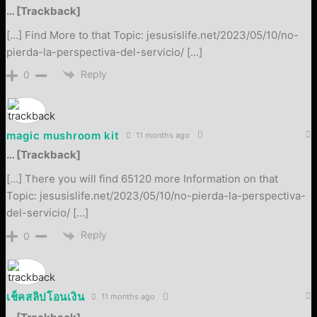
… [Trackback]
[…] Find More to that Topic: jesusislife.net/2023/05/10/no-
pierda-la-perspectiva-del-servicio/ […]
Reply
0
magic mushroom kit
11 months ago
… [Trackback]
[…] There you will find 65120 more Information on that
Topic: jesusislife.net/2023/05/10/no-pierda-la-perspectiva-
del-servicio/ […]
Reply
0
เช็คสลิปโอนเงิน
11 months ago