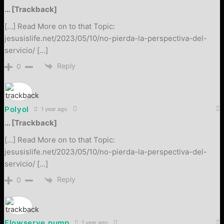
… [Trackback]
[…] Read More on to that Topic:
jesusislife.net/2023/05/10/no-pierda-la-perspectiva-del-
servicio/ […]
Reply
0
Polyol
1 year ago
… [Trackback]
[…] Read More on to that Topic:
jesusislife.net/2023/05/10/no-pierda-la-perspectiva-del-
servicio/ […]
Reply
0
Flowserve pump
1 year ago