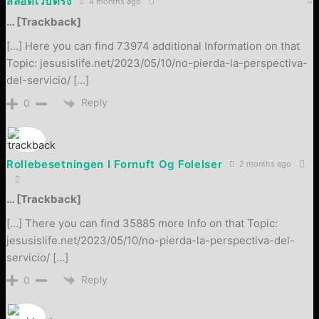
สล็อตเว็บตรง
4 months ago
… [Trackback]
[…] Here you can find 73974 additional Information on that
Topic: jesusislife.net/2023/05/10/no-pierda-la-perspectiva-
del-servicio/ […]
Reply
0
Rollebesetningen I Fornuft Og Folelser
2 months ago
… [Trackback]
[…] There you can find 35885 more Info on that Topic:
jesusislife.net/2023/05/10/no-pierda-la-perspectiva-del-
servicio/ […]
Reply
0