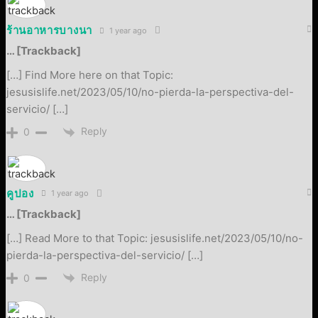
ร้านอาหารบางนา
1 year ago
… [Trackback]
[…] Find More here on that Topic:
jesusislife.net/2023/05/10/no-pierda-la-perspectiva-del-
servicio/ […]
Reply
0
คูปอง
1 year ago
… [Trackback]
[…] Read More to that Topic: jesusislife.net/2023/05/10/no-
pierda-la-perspectiva-del-servicio/ […]
Reply
0