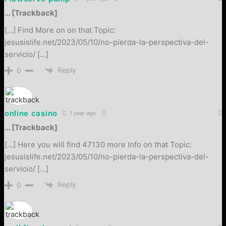
… [Trackback]
[…] Find More on on that Topic:
jesusislife.net/2023/05/10/no-pierda-la-perspectiva-del-
servicio/ […]
Reply
0
online casino
1 year ago
… [Trackback]
[…] Here you will find 47130 more Info on that Topic:
jesusislife.net/2023/05/10/no-pierda-la-perspectiva-del-
servicio/ […]
Reply
0