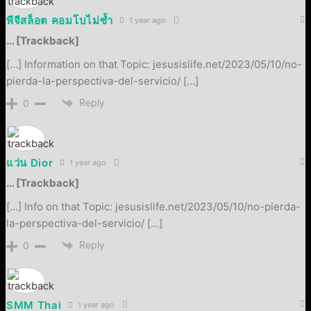
พีจีสล็อต คอมโบไม่ซ้ำ
1 year ago
… [Trackback]
[…] Information on that Topic: jesusislife.net/2023/05/10/no-
pierda-la-perspectiva-del-servicio/ […]
Reply
0
แว่น Dior
1 year ago
… [Trackback]
[…] Info on that Topic: jesusislife.net/2023/05/10/no-pierda-
la-perspectiva-del-servicio/ […]
Reply
0
SMM Thai
1 year ago