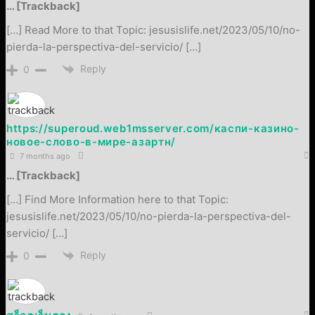
… [Trackback]
[…] Read More to that Topic: jesusislife.net/2023/05/10/no-
pierda-la-perspectiva-del-servicio/ […]
Reply
0
https://superoud.web1msserver.com/каспи-казино-
новое-слово-в-мире-азартн/
7 months ago
… [Trackback]
[…] Find More Information here to that Topic:
jesusislife.net/2023/05/10/no-pierda-la-perspectiva-del-
servicio/ […]
Reply
0