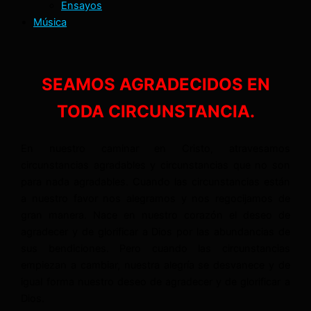
Ensayos
Música
SEAMOS AGRADECIDOS EN
TODA CIRCUNSTANCIA.
En nuestro caminar en Cristo, atravesamos
circunstancias agradables y circunstancias que no son
para nada agradables. Cuando las circunstancias están
a nuestro favor nos alegramos y nos regocijamos de
gran manera. Nace en nuestro corazón el deseo de
agradecer y de glorificar a Dios por las abundancias de
sus bendiciones. Pero cuando las circunstancias
empiezan a cambiar, nuestra alegría se desvanece y de
igual forma nuestro deseo de agradecer y de glorificar a
Dios.