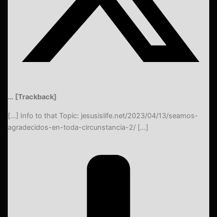
… [Trackback]
[…] Info to that Topic: jesusislife.net/2023/04/13/seamos-
agradecidos-en-toda-circunstancia-2/ […]