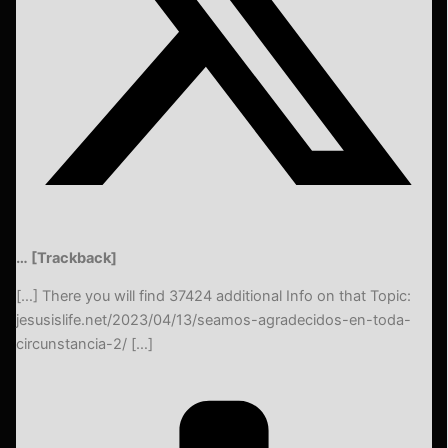
… [Trackback]
[…] There you will find 37424 additional Info on that Topic:
jesusislife.net/2023/04/13/seamos-agradecidos-en-toda-
circunstancia-2/ […]