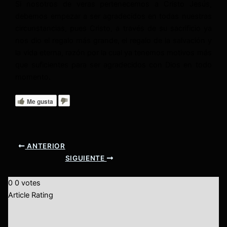
Si nosotros de veras pertenecemos a Cristo Jesús,
debemos empezar a ser agradecidos en todas nuestras
circunstancias, pues Cristo, a través de su sacrificio ya
nos dio el regalo más grande, el regalo de la salvación y
la vida eterna, razón por la cual ya tenemos motivos más
que suficientes para ser agradecidos con Dios en todo
momento.
Me gusta
ANTERIOR
SIGUIENTE
0
0
votes
Article Rating