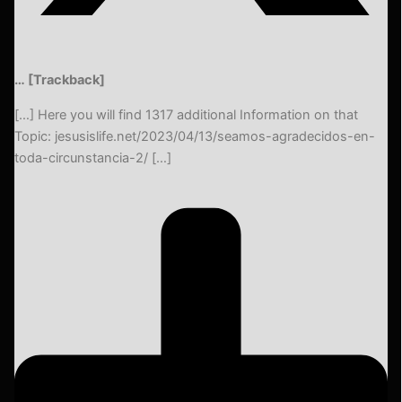
… [Trackback]
[…] Here you will find 1317 additional Information on that
Topic: jesusislife.net/2023/04/13/seamos-agradecidos-en-
toda-circunstancia-2/ […]