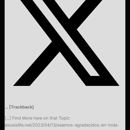
… [Trackback]
[…] Find More here on that Topic:
jesusislife.net/2023/04/13/seamos-agradecidos-en-toda-