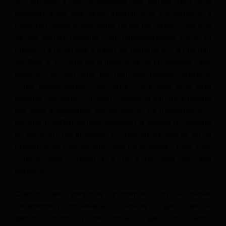
un llamado a las autoridades de justicia para que
rescaten a los que están injustamente condenados a
morir por falsas acusaciones de los perversos. Pide que
se los salven mientras van tambaleándose hacia su
muerte. La razón que el sabio les propone por la que han
de librar al inocente de la muerte, es de un elevado valor
religioso: si bien ante los hombres podrían aparecer
como jueces justos, Dios, ante cuyos ojos todo está
patente, vengaría con duro castigo la sangre inocente
por ellos a sabiendas derramada. Si los magistrados o
los que imparten justicia, sabiendo la verdad no detiene
la ejecución del inocente, no podrán excusarse en la
presencia de Dios diciendo que no lo sabían. Pues Dios
conoce cada corazón y él ve el proceder de cada
persona.
Cuando las personas inocentes son acusadas
falsamente y son llevadas a cámaras de gas, sillas de
ejecución, hornos y otras formas de ejecución; cuando