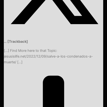
… [Trackback]
[…] Find More here to that Topic:
jesusislife.net/2022/12/09/salve-a-los-condenados-a-
muerte/ […]