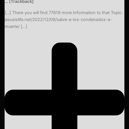
… [Trackback]
[…] There you will find 77619 more Information to that Topic:
jesusislife.net/2022/12/09/salve-a-los-condenados-a-
muerte/ […]