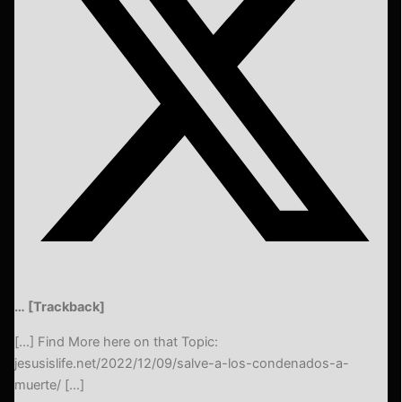
… [Trackback]
[…] Find More here on that Topic:
jesusislife.net/2022/12/09/salve-a-los-condenados-a-
muerte/ […]