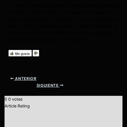
ha sido confiadas las buenas noticias de la salvación,
por eso, nuestro deber es compartir el evangelio con
todas las personas y rescatarlos de la condenación
eterna. Ningún creyente podrá escusarse delante de
Dios, por no haber alzado su voz para anunciar el
evangelio de la salvación y la vida eterna.
Me gusta
ANTERIOR
SIGUIENTE
0
0
votes
Article Rating