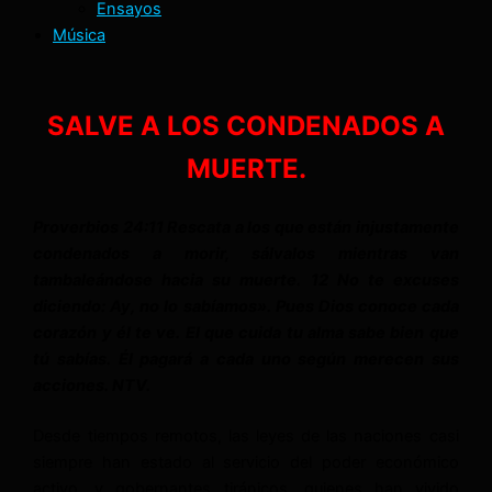
Ensayos
Música
SALVE A LOS CONDENADOS A
MUERTE.
Proverbios 24:11 Rescata a los que están injustamente
condenados a morir, sálvalos mientras van
tambaleándose hacia su muerte. 12 No te excuses
diciendo: Ay, no lo sabíamos». Pues Dios conoce cada
corazón y él te ve. El que cuida tu alma sabe bien que
tú sabías. Él pagará a cada uno según merecen sus
acciones. NTV.
Desde tiempos remotos, las leyes de las naciones casi
siempre han estado al servicio del poder económico
activo, y gobernantes tiránicos, quienes han vivido