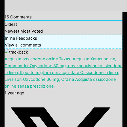
15
Comments
Oldest
Newest
Most Voted
Inline Feedbacks
View all comments
Acquista ossicodone online Texas, Acquista Xanax online,
Commander Oxycodone 30 mg, dove acquistare ossicodone
in linea, Il posto migliore per acquistare Ossicodone in linea,
Livraison Oxycodone 30 mg, Ordina Acquista ossicodone
online senza prescrizione,
1 year ago