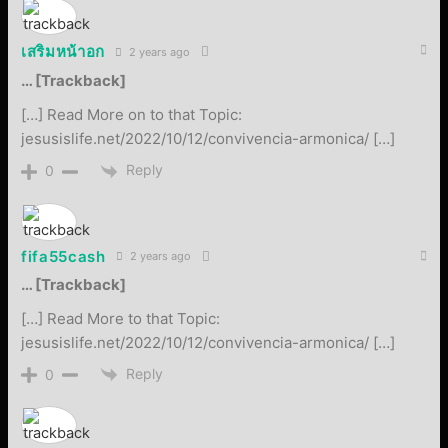
เสริมหน้าอก
2 years ago
… [Trackback]
[…] Read More on to that Topic:
jesusislife.net/2022/10/12/convivencia-armonica/ […]
Reply
0
fifa55cash
2 years ago
… [Trackback]
[…] Read More to that Topic:
jesusislife.net/2022/10/12/convivencia-armonica/ […]
Reply
0