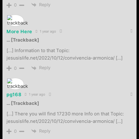
Reply
0
More Here
1 year ago
… [Trackback]
[…] Information to that Topic:
jesusislife.net/2022/10/12/convivencia-armonica/ […]
Reply
0
pg168
1 year ago
… [Trackback]
[…] There you will find 17230 more Info on that Topic:
jesusislife.net/2022/10/12/convivencia-armonica/ […]
Reply
0