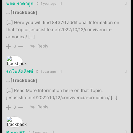
พอต ราคาถูก
1 year ago
… [Trackback]
[…] Here you will find 84376 additional Information on
that Topic: jesusislife.net/2022/10/12/convivencia-
armonica/ […]
Reply
0
รถโฟล์คลิฟท์
1 year ago
… [Trackback]
[…] Read More Information here on that Topic:
jesusislife.net/2022/10/12/convivencia-armonica/ […]
Reply
0
Bauc ET
1 year ago