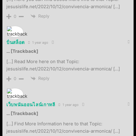
jesusislife.net/2022/10/12/convivencia-armonica/ […]
Reply
0
ปั่นสล็อต
1 year ago
… [Trackback]
[…] Read More here on that Topic:
jesusislife.net/2022/10/12/convivencia-armonica/ […]
Reply
0
เว็บพนันออนไลน์เกาหลี
1 year ago
… [Trackback]
[…] Find More Information here to that Topic:
jesusislife.net/2022/10/12/convivencia-armonica/ […]