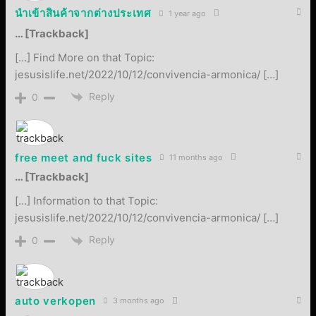
นำเข้าสินค้าจากต่างประเทศ
1 year ago
… [Trackback]
[…] Find More on that Topic:
jesusislife.net/2022/10/12/convivencia-armonica/ […]
Reply
0
free meet and fuck sites
11 months ago
… [Trackback]
[…] Information to that Topic:
jesusislife.net/2022/10/12/convivencia-armonica/ […]
Reply
0
auto verkopen
3 months ago