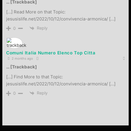
… [Trackback]
[…] Read More on that Topic:
jesusislife.net/2022/10/12/convivencia-armonica/ […]
Reply
0
Comuni Italia Numero Elenco Top Citta
2 months ago
… [Trackback]
[…] Find More to that Topic:
jesusislife.net/2022/10/12/convivencia-armonica/ […]
Reply
0