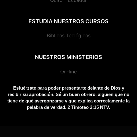
b
o
a
l
u
p
g
t
s
Quito – Ecuador
o
k
g
r
b
r
r
e
a
ESTUDIA NUESTROS CURSOS
o
r
e
e
a
r
p
Bíblicos Teológicos
k
a
s
m
p
NUESTROS MINISTERIOS
m
s
On-line
Esfuérzate para poder presentarte delante de Dios y
recibir su aprobación. Sé un buen obrero, alguien que no
tiene de qué avergonzarse y que explica correctamente la
palabra de verdad. 2 Timoteo 2:15 NTV.