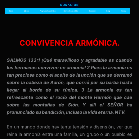
Ir
DONACIÓN
al
Inicio
Iglesia
Programa Académico
Stereo Jesus Is Life
Podcast
Blog
Música
contenido
CONVIVENCIA ARMÓNICA.
SALMOS 133:1 ¡Qué maravilloso y agradable es cuando
los hermanos conviven en armonía! 2 Pues la armonía es
tan preciosa como el aceite de la unción que se derramó
sobre la cabeza de Aarón, que corrió por su barba hasta
llegar al borde de su túnica. 3 La armonía es tan
refrescante como el rocío del monte Hermón que cae
sobre las montañas de Sión. Y allí el SEÑOR ha
pronunciado su bendición, incluso la vida eterna. NTV.
En un mundo donde hay tanta tensión y disensión, ver que
reina la armonía entre una familia, un grupo o un pueblo es