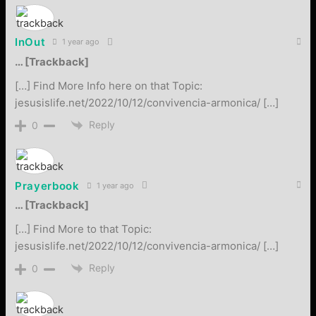
InOut
1 year ago
… [Trackback]
[…] Find More Info here on that Topic:
jesusislife.net/2022/10/12/convivencia-armonica/ […]
Reply
0
Prayerbook
1 year ago
… [Trackback]
[…] Find More to that Topic:
jesusislife.net/2022/10/12/convivencia-armonica/ […]
Reply
0