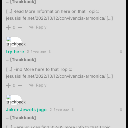
… [Trackback]
[…] Read More Information here on that Topic:
jesusislife.net/2022/10/12/convivencia-armonica/ […]
Reply
0
try here
1 year ago
… [Trackback]
[…] Find More here to that Topic:
jesusislife.net/2022/10/12/convivencia-armonica/ […]
Reply
0
Joker Jewels jogo
1 year ago
… [Trackback]
[…] Here you can find 35565 more Info to that Topic: