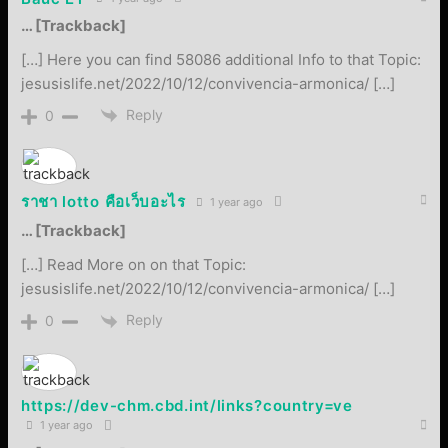
… [Trackback]
[…] Here you can find 58086 additional Info to that Topic:
jesusislife.net/2022/10/12/convivencia-armonica/ […]
Reply
0
ราชา lotto คือเว็บอะไร
1 year ago
… [Trackback]
[…] Read More on on that Topic:
jesusislife.net/2022/10/12/convivencia-armonica/ […]
Reply
0
https://dev-chm.cbd.int/links?country=ve
1 year ago