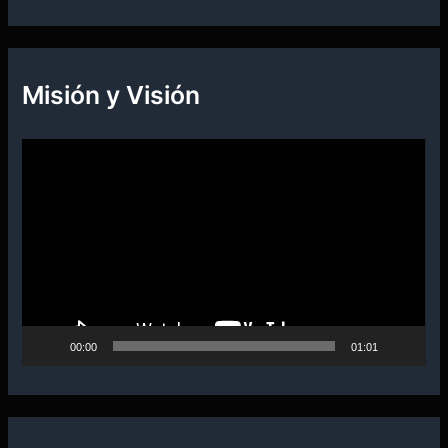
Misión y Visión
R
e
p
r
o
d
u
00:00
01:01
c
t
o
r