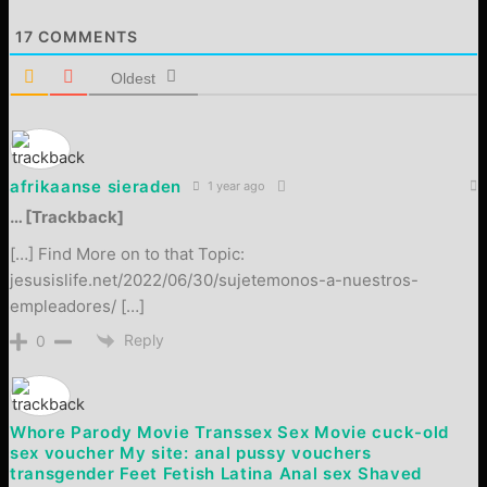
17
COMMENTS
Oldest
afrikaanse sieraden
1 year ago
… [Trackback]
[…] Find More on to that Topic:
jesusislife.net/2022/06/30/sujetemonos-a-nuestros-
empleadores/ […]
Reply
0
Whore Parody Movie Transsex Sex Movie cuck-old
sex voucher My site: anal pussy vouchers
transgender Feet Fetish Latina Anal sex Shaved