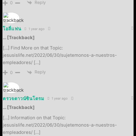
Reply
0
โอลี่แฟน
1 year ago
… [Trackback]
[…] Find More on that Topic:
jesusislife.net/2022/06/30/sujetemonos-a-nuestros-
empleadores/ […]
Reply
0
ตรวจดาวน์ซินโดรม
1 year ago
… [Trackback]
[…] Information on that Topic:
jesusislife.net/2022/06/30/sujetemonos-a-nuestros-
empleadores/ […]