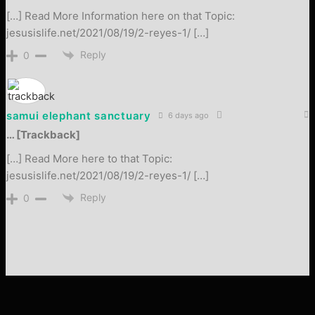
[…] Read More Information here on that Topic:
jesusislife.net/2021/08/19/2-reyes-1/ […]
Reply
0
samui elephant sanctuary
6 days ago
… [Trackback]
[…] Read More here to that Topic:
jesusislife.net/2021/08/19/2-reyes-1/ […]
Reply
0