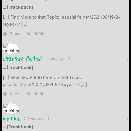
… [Trackback]
[…] Find More to that Topic: jesusislife.net/2021/08/19/2-
reyes-1/ […]
Reply
0
บริษัทรับทำเว็บไซต์
1 year ago
… [Trackback]
[…] Read More Info here on that Topic:
jesusislife.net/2021/08/19/2-reyes-1/ […]
Reply
0
my blog
1 year ago
… [Trackback]