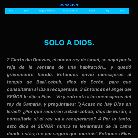
Ir
DONACIÓN
al
Inicio
Iglesia
Programa Académico
Stereo Jesus Is Life
Podcast
Blog
Música
contenido
SOLO A DIOS.
2 Cierto día Ocozías, el nuevo rey de Israel, se cayó por la
reja de la ventana de una habitación… y quedó
gravemente herido. Entonces envió mensajeros al
templo de Baal-zebub, dios de Ecrón, para que
consultaran si iba a recuperarse. 3 Entonces el ángel del
SEÑOR le dijo a Elías… Ve y enfrenta a los mensajeros del
rey de Samaria, y pregúntales: “¿Acaso no hay Dios en
Israel? ¿Por qué recurren a Baal-zebub, dios de Ecrón, a
consultarle si el rey va a recuperarse? 4 Por lo tanto,
esto dice el SEÑOR: nunca te levantarás de la cama
donde estás; ten por seguro que morirás”. Entonces Elías