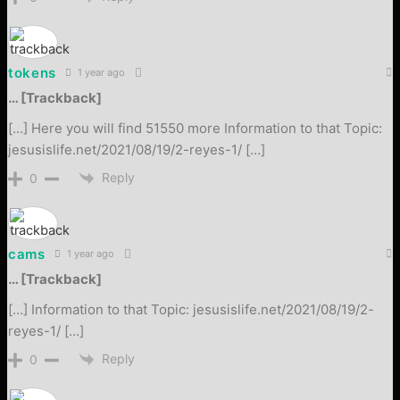
tokens
1 year ago
… [Trackback]
[…] Here you will find 51550 more Information to that Topic:
jesusislife.net/2021/08/19/2-reyes-1/ […]
Reply
0
cams
1 year ago
… [Trackback]
[…] Information to that Topic: jesusislife.net/2021/08/19/2-
reyes-1/ […]
Reply
0