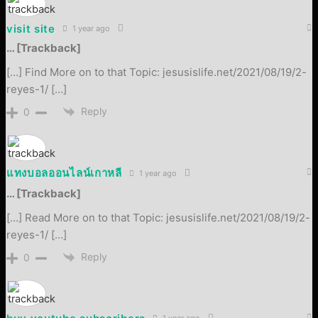
visit site
1 year ago
… [Trackback]
[…] Find More on to that Topic: jesusislife.net/2021/08/19/2-
reyes-1/ […]
Reply
0
แทงบอลออนไลน์เกาหลี
1 year ago
… [Trackback]
[…] Read More on to that Topic: jesusislife.net/2021/08/19/2-
reyes-1/ […]
Reply
0
1 year ago