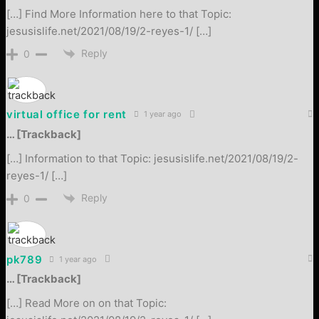
[…] Find More Information here to that Topic:
jesusislife.net/2021/08/19/2-reyes-1/ […]
Reply
0
virtual office for rent
1 year ago
… [Trackback]
[…] Information to that Topic: jesusislife.net/2021/08/19/2-
reyes-1/ […]
Reply
0
pk789
1 year ago
… [Trackback]
[…] Read More on on that Topic: