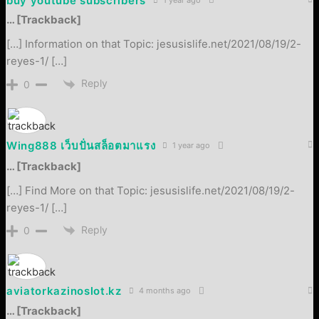
buy youtube subscribers
… [Trackback]
[…] Information on that Topic: jesusislife.net/2021/08/19/2-
reyes-1/ […]
Reply
0
Wing888 เว็บปั่นสล็อตมาแรง
1 year ago
… [Trackback]
[…] Find More on that Topic: jesusislife.net/2021/08/19/2-
reyes-1/ […]
Reply
0
aviatorkazinoslot.kz
4 months ago
… [Trackback]