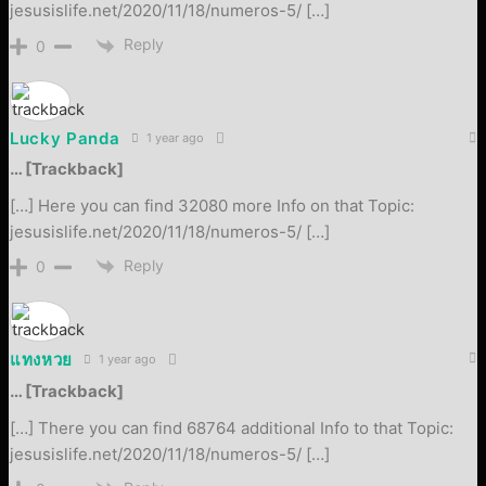
jesusislife.net/2020/11/18/numeros-5/ […]
Reply
0
Lucky Panda
1 year ago
… [Trackback]
[…] Here you can find 32080 more Info on that Topic:
jesusislife.net/2020/11/18/numeros-5/ […]
Reply
0
แทงหวย
1 year ago
… [Trackback]
[…] There you can find 68764 additional Info to that Topic:
jesusislife.net/2020/11/18/numeros-5/ […]