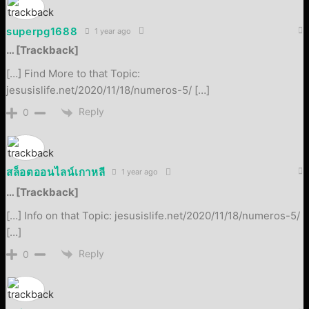
superpg1688
1 year ago
… [Trackback]
[…] Find More to that Topic:
jesusislife.net/2020/11/18/numeros-5/ […]
Reply
0
สล็อตออนไลน์เกาหลี
1 year ago
… [Trackback]
[…] Info on that Topic: jesusislife.net/2020/11/18/numeros-5/
[…]
Reply
0