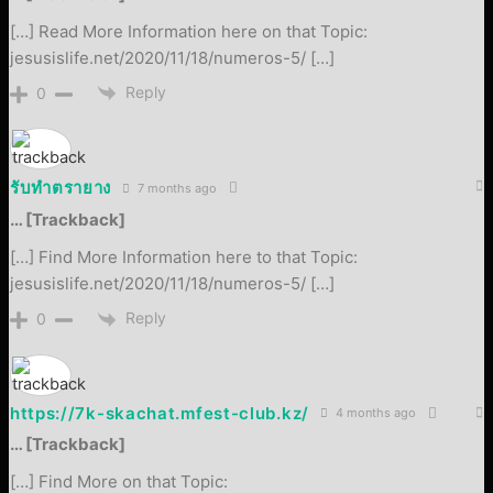
[…] Read More Information here on that Topic:
jesusislife.net/2020/11/18/numeros-5/ […]
Reply
0
รับทำตรายาง
7 months ago
… [Trackback]
[…] Find More Information here to that Topic:
jesusislife.net/2020/11/18/numeros-5/ […]
Reply
0
https://7k-skachat.mfest-club.kz/
4 months ago
… [Trackback]
[…] Find More on that Topic: