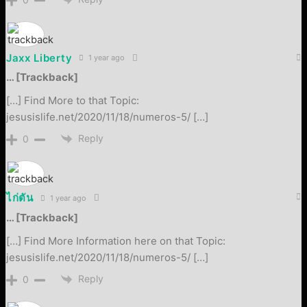
Jaxx Liberty
1 year ago
… [Trackback]
[…] Find More to that Topic:
jesusislife.net/2020/11/18/numeros-5/ […]
Reply
0
ไก่ตัน
1 year ago
… [Trackback]
[…] Find More Information here on that Topic:
jesusislife.net/2020/11/18/numeros-5/ […]
Reply
0