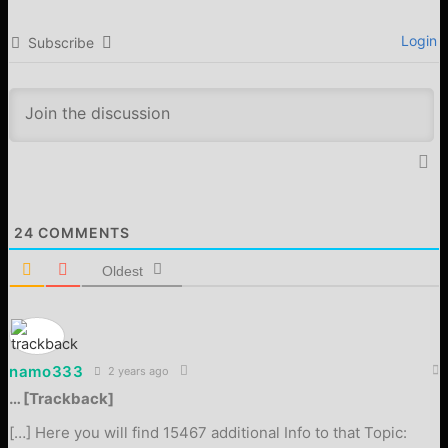
Login
Subscribe
24
COMMENTS
Oldest
namo333
2 years ago
… [Trackback]
[…] Here you will find 15467 additional Info to that Topic: