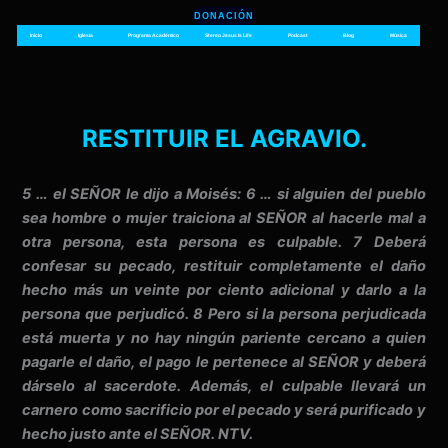
Ir
DONACIÓN
al
Inicio
Iglesia
Programa Académico
Stereo Jesus Is Life
Podcast
Blog
Música
contenido
RESTITUIR EL AGRAVIO.
5 … el SEÑOR le dijo a Moisés: 6 … si alguien del pueblo
sea hombre o mujer traiciona al SEÑOR al hacerle mal a
otra persona, esta persona es culpable. 7 Deberá
confesar su pecado, restituir completamente el daño
hecho más un veinte por ciento adicional y darlo a la
persona que perjudicó. 8 Pero si la persona perjudicada
está muerta y no hay ningún pariente cercano a quien
pagarle el daño, el pago le pertenece al SEÑOR y deberá
dárselo al sacerdote. Además, el culpable llevará un
carnero como sacrificio por el pecado y será purificado y
hecho justo ante el SEÑOR. NTV.