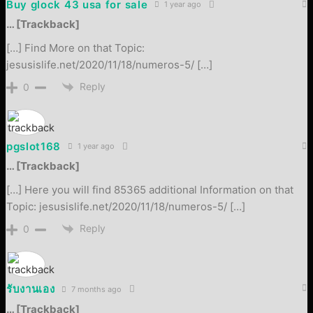
Buy glock 43 usa for sale
1 year ago
… [Trackback]
[…] Find More on that Topic:
jesusislife.net/2020/11/18/numeros-5/ […]
Reply
0
pgslot168
1 year ago
… [Trackback]
[…] Here you will find 85365 additional Information on that
Topic: jesusislife.net/2020/11/18/numeros-5/ […]
Reply
0
รับงานเอง
7 months ago
… [Trackback]