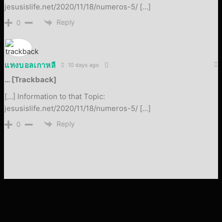
jesusislife.net/2020/11/18/numeros-5/ […]
Reply
0
แทงบอลเกาหลี
10 days ago
… [Trackback]
[…] Information to that Topic:
jesusislife.net/2020/11/18/numeros-5/ […]
Reply
0