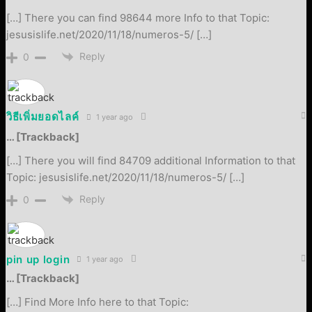
[…] There you can find 98644 more Info to that Topic:
jesusislife.net/2020/11/18/numeros-5/ […]
Reply
0
วิธีเพิ่มยอดไลค์
1 year ago
… [Trackback]
[…] There you will find 84709 additional Information to that
Topic: jesusislife.net/2020/11/18/numeros-5/ […]
Reply
0
pin up login
1 year ago
… [Trackback]
[…] Find More Info here to that Topic: