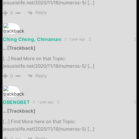
jesusislife.net/2020/11/18/numeros-5/ […]
Reply
0
Ching Chong, Chinaman
1 year ago
… [Trackback]
[…] Read More on that Topic:
jesusislife.net/2020/11/18/numeros-5/ […]
Reply
0
OBENGBET
1 year ago
… [Trackback]
[…] Find More here on that Topic:
jesusislife.net/2020/11/18/numeros-5/ […]
Reply
0