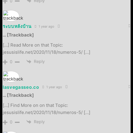
Reply
0
ระบบหลังบ้าน
1 year ago
… [Trackback]
[…] Read More on that Topic:
jesusislife.net/2020/11/18/numeros-5/ […]
Reply
0
lasvegasseo.co
1 year ago
… [Trackback]
[…] Find More on on that Topic:
jesusislife.net/2020/11/18/numeros-5/ […]
Reply
0