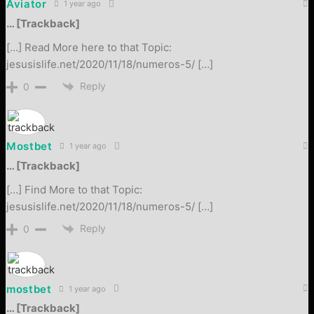
Aviator
1 year ago
… [Trackback]
[…] Read More here to that Topic:
jesusislife.net/2020/11/18/numeros-5/ […]
Reply
0
Mostbet
1 year ago
… [Trackback]
[…] Find More to that Topic:
jesusislife.net/2020/11/18/numeros-5/ […]
Reply
0
mostbet
1 year ago
… [Trackback]