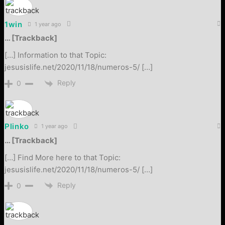
1win
1 year ago
… [Trackback]
[…] Information to that Topic:
jesusislife.net/2020/11/18/numeros-5/ […]
Reply
0
Plinko
1 year ago
… [Trackback]
[…] Find More here to that Topic:
jesusislife.net/2020/11/18/numeros-5/ […]
Reply
0