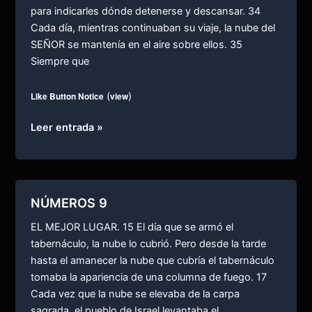
para indicarles dónde detenerse y descansar. 34
Cada día, mientras continuaban su viaje, la nube del
SEÑOR se mantenía en el aire sobre ellos. 35
Siempre que
Like Button Notice
(
view
)
NÚMEROS
Leer entrada »
10
NÚMEROS 9
EL MEJOR LUGAR. 15 El día que se armó el
tabernáculo, la nube lo cubrió. Pero desde la tarde
hasta el amanecer la nube que cubría el tabernáculo
tomaba la apariencia de una columna de fuego. 17
Cada vez que la nube se elevaba de la carpa
sagrada, el pueblo de Israel levantaba el