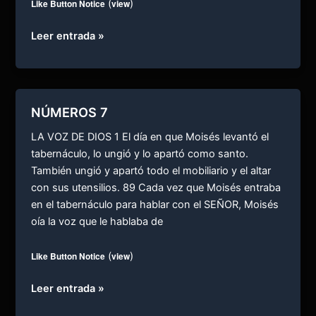
Like Button Notice
(
view
)
NÚMEROS
Leer entrada »
8
NÚMEROS 7
LA VOZ DE DIOS 1 El día en que Moisés levantó el
tabernáculo, lo ungió y lo apartó como santo.
También ungió y apartó todo el mobiliario y el altar
con sus utensilios. 89 Cada vez que Moisés entraba
en el tabernáculo para hablar con el SEÑOR, Moisés
oía la voz que le hablaba de
Like Button Notice
(
view
)
NÚMEROS
Leer entrada »
7