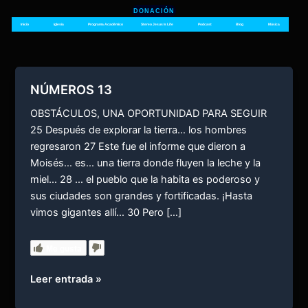
Ir
DONACIÓN
al
Inicio
Iglesia
Programa Académico
Stereo Jesus Is Life
Podcast
Blog
Música
contenido
NÚMEROS 13
OBSTÁCULOS, UNA OPORTUNIDAD PARA SEGUIR
25 Después de explorar la tierra… los hombres
regresaron 27 Este fue el informe que dieron a
Moisés… es… una tierra donde fluyen la leche y la
miel… 28 … el pueblo que la habita es poderoso y
sus ciudades son grandes y fortificadas. ¡Hasta
vimos gigantes allí… 30 Pero […]
Me gusta
NÚMEROS
Leer entrada »
13