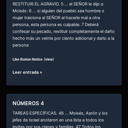
RESTITUIR EL AGRAVIO. 5 … el SEÑOR le dijo a
Moisés: 6 … si alguien del pueblo sea hombre o
mujer traiciona al SEÑOR al hacerle mal a otra
persona, esta persona es culpable. 7 Deberá
confesar su pecado, restituir completamente el daño
hecho más un veinte por ciento adicional y darlo a la
persona
Like Button Notice
(
view
)
NÚMEROS
Leer entrada »
5
NÚMEROS 4
TAREAS ESPECÍFICAS. 46 … Moisés, Aarón y los
jefes de Israel anotaron en una lista a todos los
levitas por sus clanes y familias. 47 Todos los