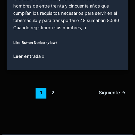
hombres de entre treinta y cincuenta años que
cumplían los requisitos necesarios para servir en el
tabernáculo y para transportarlo 48 sumaban 8.580
Cuando registraron sus nombres, a
Like Button Notice
(
view
)
NÚMEROS
Leer entrada »
4
1
2
Siguiente
→