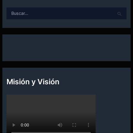
B
u
s
c
a
r
p
o
r
:
Misión y Visión