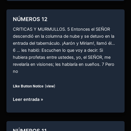
NÚMEROS 12
CRITICAS Y MURMULLOS. 5 Entonces el SEÑOR
descendió en la columna de nube y se detuvo en la
entrada del tabernáculo. ¡Aarón y Miriam!, llamó él…
6 … les habló: Escuchen lo que voy a decir: Si
hubiera profetas entre ustedes, yo, el SEÑOR, me
revelaría en visiones; les hablaría en sueños. 7 Pero
no
Like Button Notice
(
view
)
NÚMEROS
Leer entrada »
12
NÚMEROS 11